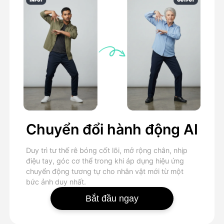
Chuyển đổi hành động AI
Duy trì tư thế rê bóng cốt lõi, mở rộng chân, nhịp
điệu tay, góc cơ thể trong khi áp dụng hiệu ứng
chuyển động tương tự cho nhân vật mới từ một
bức ảnh duy nhất.
Bắt đầu ngay