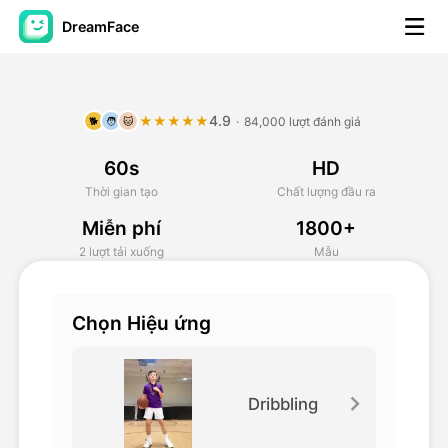
DreamFace
Công cụ trí tuệ nhân tạo
4.9
★★★★★
·
84,000 lượt đánh giá
🐕
🧑
🐱
Video hình đại diện
▼
60s
HD
AI Video
▼
Thời gian tạo
Chất lượng đầu ra
Miễn phí
1800+
Hình ảnh AI
▼
2 lượt tải xuống
Mẫu
Các công cụ khác
▼
Chọn Hiệu ứng
Xem tất cả công cụ
Dribbling
Mẫu