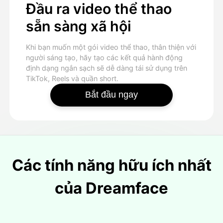
Đầu ra video thể thao
sẵn sàng xã hội
Khi bạn muốn một gói video thể thao, thân thiện với
người sáng tạo, hãy tạo các kết quả hành động
định dạng ngắn sạch sẽ dễ dàng tái sử dụng trên
TikTok, Reels và quần short.
Bắt đầu ngay
Các tính năng hữu ích nhất
của Dreamface