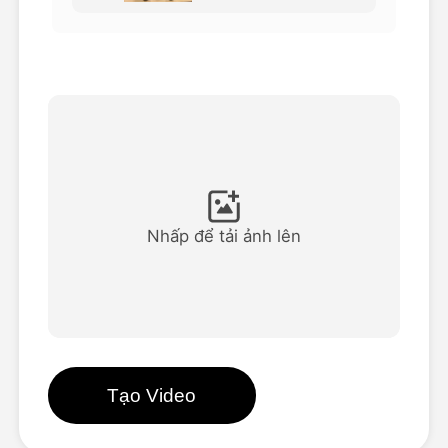
Video hình đại diện
▼
AI Video
▼
Hình ảnh AI
▼
Các công cụ khác
▼
Nhấp để tải ảnh lên
Xem tất cả mẫu
Thư viện
Tạo Video
Blog