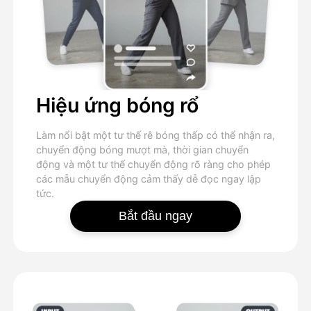
Hiệu ứng bóng rổ
Làm nổi bật một tư thế rê bóng thấp có thể nhận ra,
chuyển động bóng mượt mà, thời gian chuyển
động và một tư thế chuyển động rõ ràng cho phép
các mẫu chuyển động cảm thấy dễ đọc ngay lập
tức.
Bắt đầu ngay