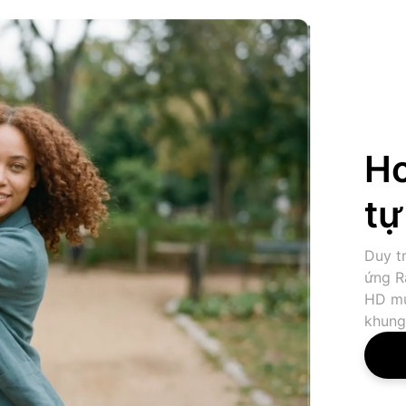
Ho
tự
Duy tr
ứng R
HD mư
khung