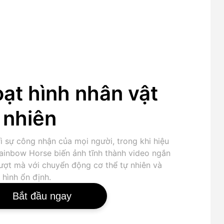
ạt hình nhân vật
 nhiên
ì sự công nhận của mọi người, trong khi hiệu
ainbow Horse biến ảnh tĩnh thành video ngắn
ợt mà với chuyển động cơ thể tự nhiên và
 hình ổn định.
Bắt đầu ngay