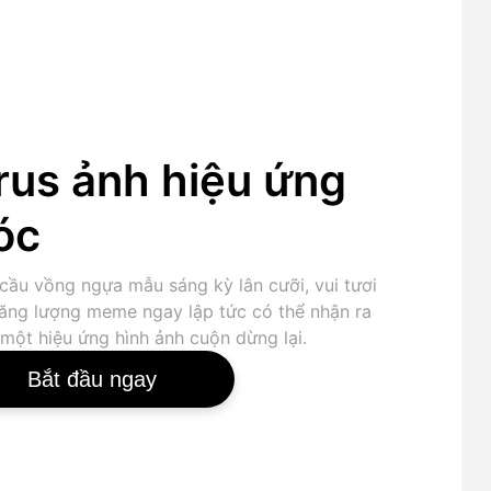
rus ảnh hiệu ứng
óc
cầu vồng ngựa mẫu sáng kỳ lân cưỡi, vui tươi
năng lượng meme ngay lập tức có thể nhận ra
 một hiệu ứng hình ảnh cuộn dừng lại.
Bắt đầu ngay