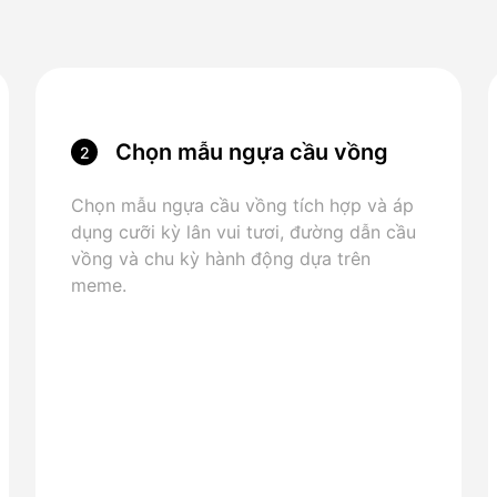
Chọn mẫu ngựa cầu vồng
2
Chọn mẫu ngựa cầu vồng tích hợp và áp
dụng cưỡi kỳ lân vui tươi, đường dẫn cầu
vồng và chu kỳ hành động dựa trên
meme.