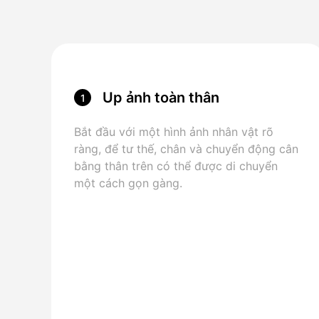
Up ảnh toàn thân
1
Bắt đầu với một hình ảnh nhân vật rõ
ràng, để tư thế, chân và chuyển động cân
bằng thân trên có thể được di chuyển
một cách gọn gàng.