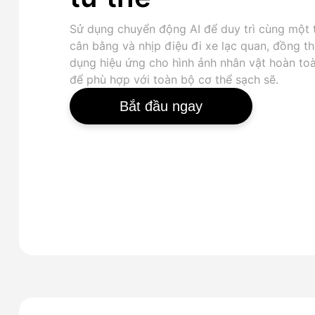
Sử dụng chuyển động AI để duy trì cùng một 
cân bằng và nhịp điệu đi xe lạc quan, đồng th
dụng hiệu ứng cho hình ảnh nhân vật hoàn to
để phù hợp với toàn bộ cơ thể sạch sẽ.
Bắt đầu ngay