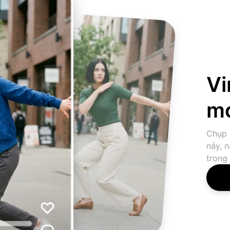
Vi
m
Chụp 
nảy, 
trong