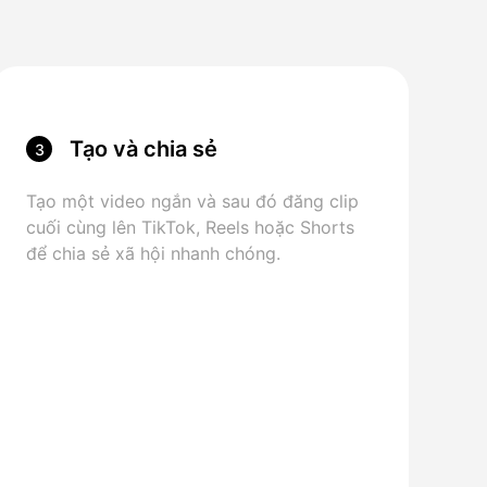
Tạo và chia sẻ
3
Tạo một video ngắn và sau đó đăng clip
cuối cùng lên TikTok, Reels hoặc Shorts
để chia sẻ xã hội nhanh chóng.