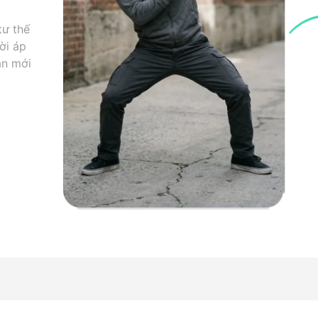
tư thế
ời áp
àn mới