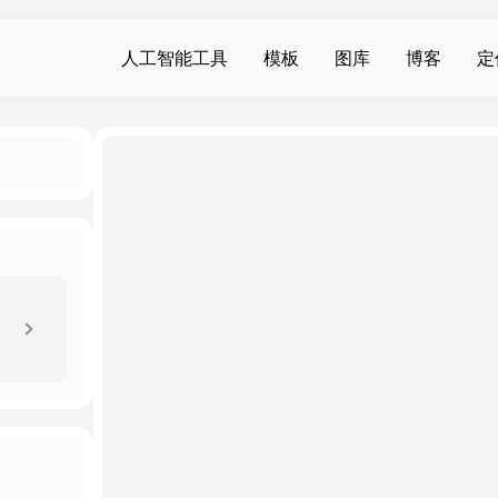
人工智能工具
模板
图库
博客
定
AI视频
AI视频
AI照片
AI照片
AI视频生成器
AI接吻
文字到图像
生日照片
Hot
Hot
Hot
Hot
器
图像到视频
AI拥抱
AI过滤器
结婚照片
w
New
Hot
New
文字转视频
AI复活
背景去除
头像照片
New
视频增强
AI身体扭动
照片增强器
水印去除
New
New
水印去除
梦幻金鱼
AI图像检测器
老照片修复
New
New