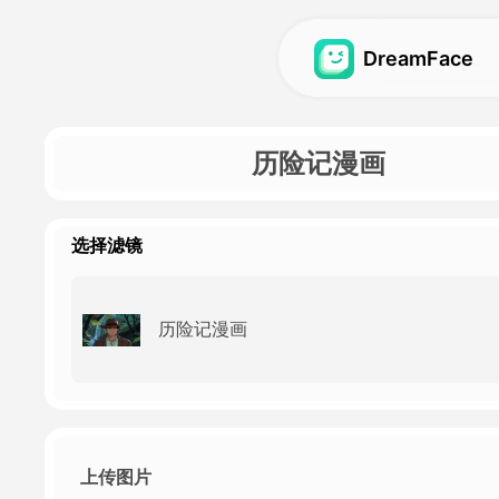
DreamFace
头像视频
头像视频
历险记漫画
头像视频
视频唇形同步
Hot
Hot
AI数字人视频生成
照片嘴唇同步
Ne
选择滤镜
宠物视频
宠物嘴唇同步
Hot
AI宝宝播客
动作跟随
New
历险记漫画
动作视频
梦幻头像3.0
上传图片