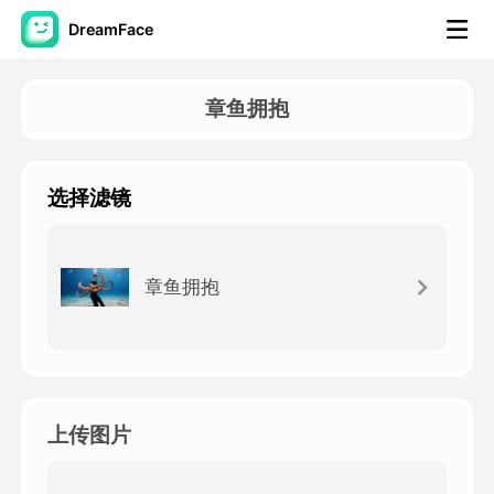
DreamFace
人工智能工具
章鱼拥抱
头像视频
▼
选择滤镜
AI视频
▼
AI照片
▼
章鱼拥抱
其他工具
▼
查看所有工具
上传图片
模板