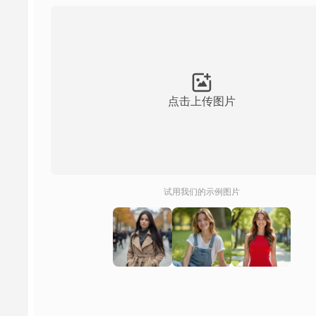
点击上传图片
试用我们的示例图片