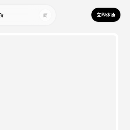
立即体验
价
简
其他工具
其他工具
声音克隆
语音克隆
Hot
Hot
视频翻译
换脸
New
换脸
视频翻译
New
视频增强器
智能声音
文本转语音
终生视频故事
New