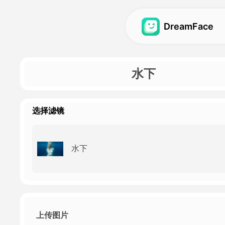
DreamFace
头像视频
头像视频
水下
头像视频
视频唇形同步
Hot
Hot
AI数字人视频生成
照片嘴唇同步
Ne
选择滤镜
宠物视频
宠物嘴唇同步
Hot
AI宝宝播客
动作跟随
New
水下
动作视频
梦幻头像3.0
上传图片