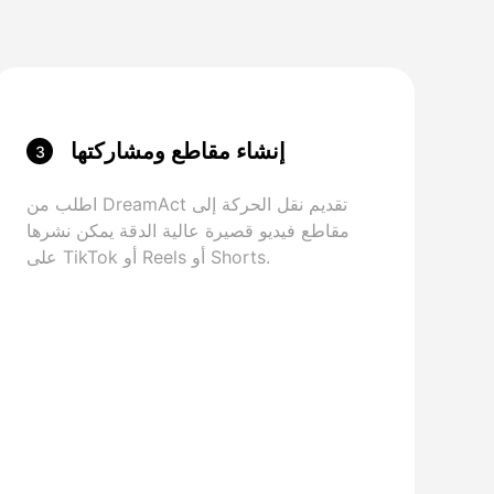
إنشاء مقاطع ومشاركتها
3
اطلب من DreamAct تقديم نقل الحركة إلى
مقاطع فيديو قصيرة عالية الدقة يمكن نشرها
على TikTok أو Reels أو Shorts.