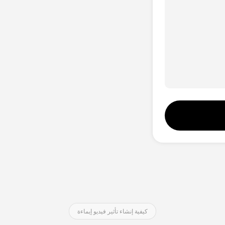
استوديو الصوت
Hot
تبديل الوجوه
New
مترجم الفيديو
New
صوت بالذكاء الاصطناعي
فيديو مدى الحياة
كيفية إنشاء تأثير فيديو إيماءة