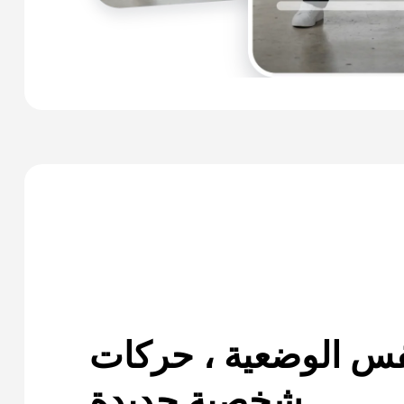
س الوضعية ، حركات
شخصية جديدة