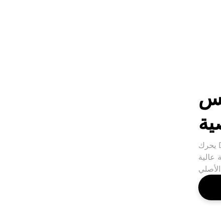
فس
ية
يحرك DreamAct الابتسامة ، وموقف النظارات الشمسية ،
 عالية