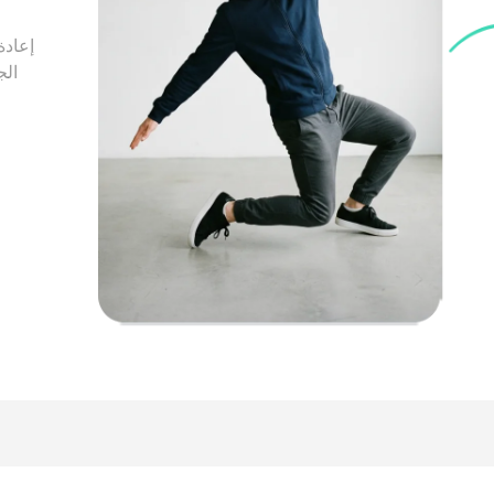
إعادة
الج
و