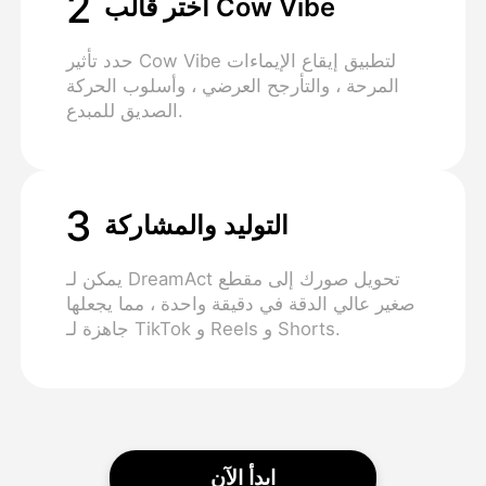
2
اختر قالب Cow Vibe
حدد تأثير Cow Vibe لتطبيق إيقاع الإيماءات
المرحة ، والتأرجح العرضي ، وأسلوب الحركة
الصديق للمبدع.
3
التوليد والمشاركة
يمكن لـ DreamAct تحويل صورك إلى مقطع
صغير عالي الدقة في دقيقة واحدة ، مما يجعلها
جاهزة لـ TikTok و Reels و Shorts.
ابدأ الآن