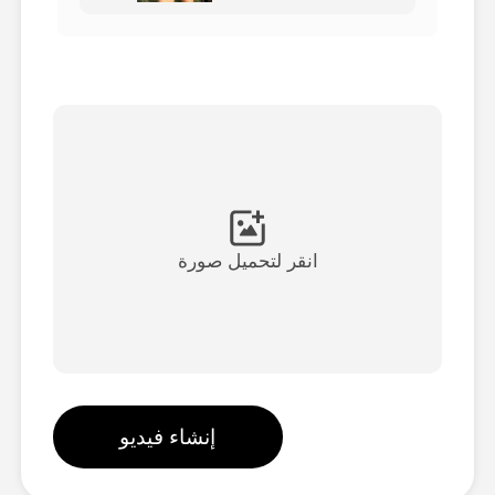
فيديو الصورة الرمزية
▼
فيديو AI
▼
صور منظمة العفو الدولية
▼
أدوات أخرى
▼
انقر لتحميل صورة
شاهد جميع القوالب
الاستعراض
إنشاء فيديو
المدونة