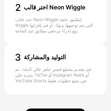
2
اختر قالب Neon Wiggle
حدد قالب Neon Wiggle لتطبيق حلقة
Wiggle التي يتم توجيهها يدويًا ، أو قم بإقرانها
مع إجراء مرجعي مطابق عند الحاجة.
3
التوليد والمشاركة
قم بتقديم مقطع قصير جاهز عالي الدقة ، ثم
نشره على TikTok أو Instagram Reels أو
YouTube Shorts في بضع خطوات فقط.