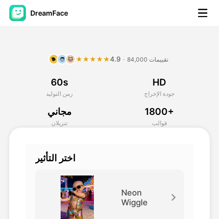
DreamFace
أدوات الذكاء الاصطناعي
4.9
★★★★★
84,000 تقييمات
·
🐕
🧑
🐱
فيديو الصورة الرمزية
▼
60s
HD
فيديو AI
▼
جودة الإخراج
زمن التوليد
1800+
مجاني
صور منظمة العفو الدولية
▼
قوالب
تنزيلان
أدوات أخرى
▼
اختر التأثير
شاهد جميع الأدوات
Neon
Wiggle
القوالب