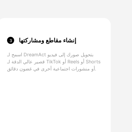
إنشاء مقاطع ومشاركتها
3
اسمح لـ DreamAct بتحويل صورك إلى فيديو
قصير عالي الدقة لـ TikTok أو Reels أو Shorts
أو منشورات اجتماعية أخرى في غضون دقائق.