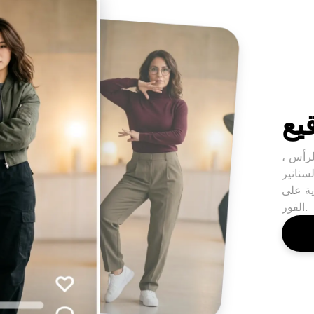
يع
لرأس ،
سنانير
ية على
الفور.