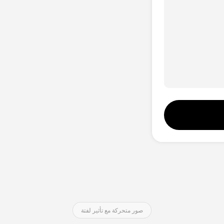
استوديو الصوت
Hot
تبديل الوجوه
New
مترجم الفيديو
New
صوت بالذكاء الاصطناعي
فيديو مدى الحياة
صور متحركة مع تأثير لفتة