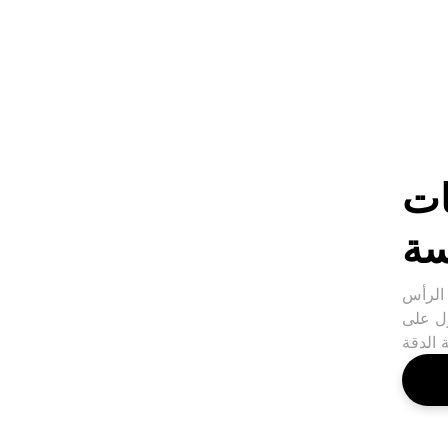
ات
ة
 الرأس
ول على