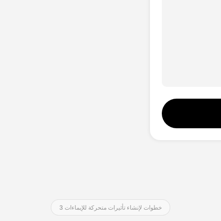
استوديو الصوت
Hot
تبديل الوجوه
New
مترجم الفيديو
New
صوت بالذكاء الاصطناعي
فيديو مدى الحياة
3 خطوات لإنشاء تأثيرات متحركة للإيماءات