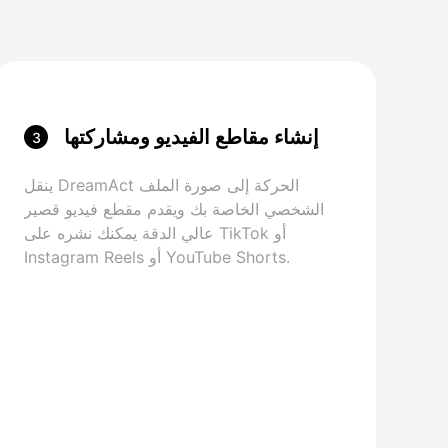
إنشاء مقاطع الفيديو ومشاركتها
3
ينقل DreamAct الحركة إلى صورة الملف
الشخصي الخاصة بك ويقدم مقطع فيديو قصير
عالي الدقة يمكنك نشره على TikTok أو
Instagram Reels أو YouTube Shorts.