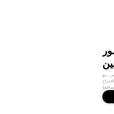
ور
ين
ر ، مع
لإخراج