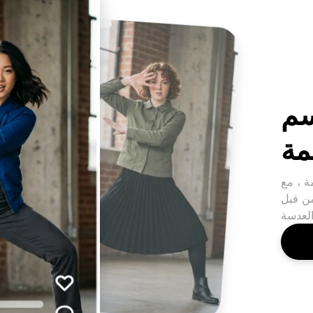
سم
مة
ة ، مع
من قبل