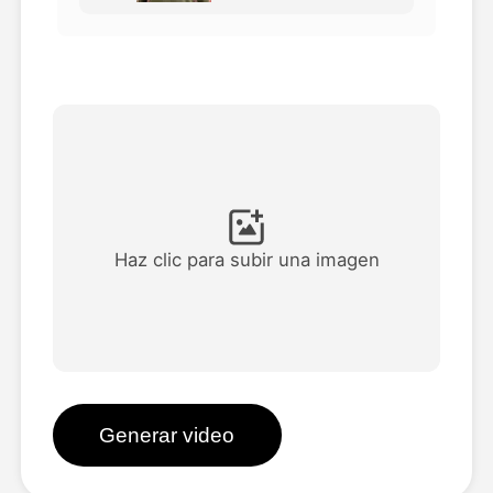
Avatar Video
▼
Video de IA
▼
Foto AI
▼
Otras herramientas
▼
Haz clic para subir una imagen
Ver todas las plantillas
Galería
Generar video
Blog