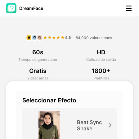
DreamFace
Herramientas de IA
4.9
★★★★★
·
84,000 valoraciones
🐕
🧑
🐱
Avatar Video
▼
60s
HD
Video de IA
▼
Tiempo de generación
Calidad de salida
Gratis
1800+
Foto AI
▼
2 descargas
Plantillas
Otras herramientas
▼
Seleccionar Efecto
Ver todas las herramientas
Beat Sync
Shake
Plantillas