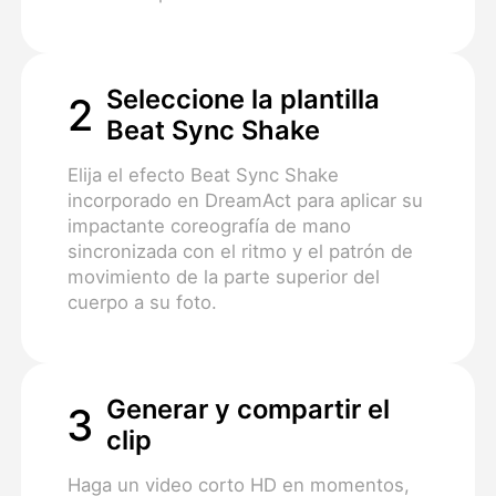
Seleccione la plantilla
2
Beat Sync Shake
Elija el efecto Beat Sync Shake
incorporado en DreamAct para aplicar su
impactante coreografía de mano
sincronizada con el ritmo y el patrón de
movimiento de la parte superior del
cuerpo a su foto.
Generar y compartir el
3
clip
Haga un video corto HD en momentos,