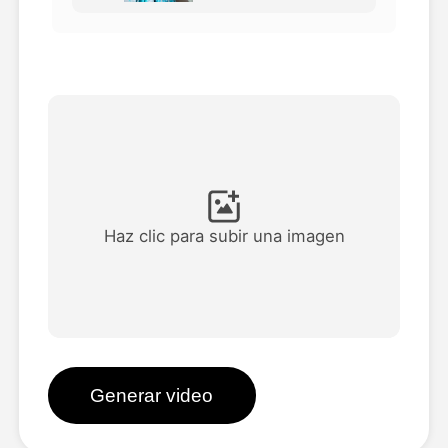
Avatar Video
▼
Video de IA
▼
Foto AI
▼
Otras herramientas
▼
Haz clic para subir una imagen
Ver todas las plantillas
Galería
Generar video
Blog