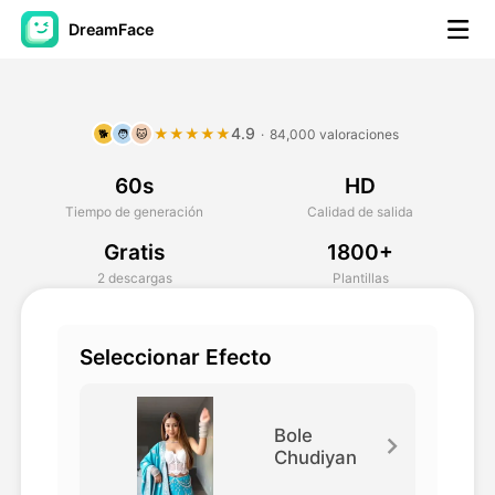
DreamFace
Herramientas de IA
4.9
★★★★★
·
84,000 valoraciones
🐕
🧑
🐱
Avatar Video
▼
60s
HD
Video de IA
▼
Tiempo de generación
Calidad de salida
Gratis
1800+
Foto AI
▼
2 descargas
Plantillas
Otras herramientas
▼
Seleccionar Efecto
Ver todas las herramientas
Bole
Chudiyan
Plantillas