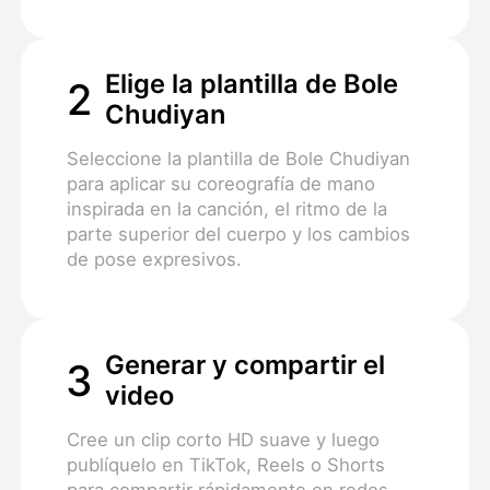
Elige la plantilla de Bole
2
Chudiyan
Seleccione la plantilla de Bole Chudiyan
para aplicar su coreografía de mano
inspirada en la canción, el ritmo de la
parte superior del cuerpo y los cambios
de pose expresivos.
Generar y compartir el
3
video
Cree un clip corto HD suave y luego
publíquelo en TikTok, Reels o Shorts
para compartir rápidamente en redes