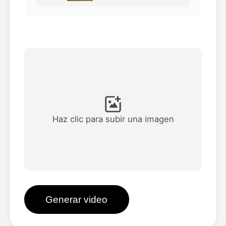
Avatar Video
▼
Video de IA
▼
Foto AI
▼
Otras herramientas
▼
Haz clic para subir una imagen
Ver todas las plantillas
Galería
Generar video
Blog