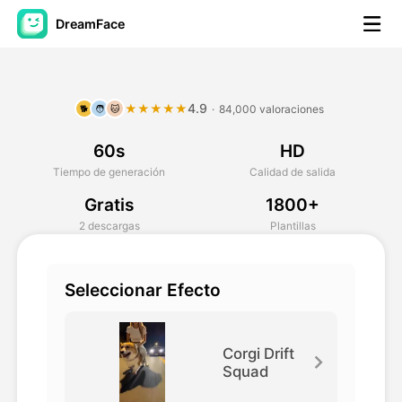
DreamFace
Herramientas de IA
4.9
★★★★★
·
84,000 valoraciones
🐕
🧑
🐱
Avatar Video
▼
60s
HD
Video de IA
▼
Tiempo de generación
Calidad de salida
Gratis
1800+
Foto AI
▼
2 descargas
Plantillas
Otras herramientas
▼
Seleccionar Efecto
Ver todas las herramientas
Corgi Drift
Squad
Plantillas