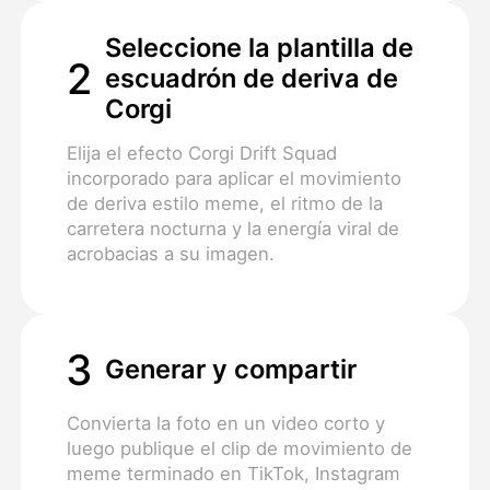
Seleccione la plantilla de
2
escuadrón de deriva de
Corgi
Elija el efecto Corgi Drift Squad
incorporado para aplicar el movimiento
de deriva estilo meme, el ritmo de la
carretera nocturna y la energía viral de
acrobacias a su imagen.
3
Generar y compartir
Convierta la foto en un video corto y
luego publique el clip de movimiento de
meme terminado en TikTok, Instagram