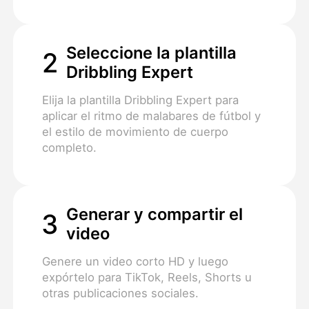
Seleccione la plantilla
2
Dribbling Expert
Elija la plantilla Dribbling Expert para
aplicar el ritmo de malabares de fútbol y
el estilo de movimiento de cuerpo
completo.
Generar y compartir el
3
video
Genere un video corto HD y luego
expórtelo para TikTok, Reels, Shorts u
otras publicaciones sociales.