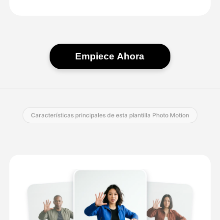
Empiece Ahora
Características principales de esta plantilla Photo Motion