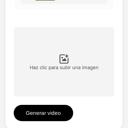
Avatar Video
▼
Video de IA
▼
Foto AI
▼
Otras herramientas
▼
Haz clic para subir una imagen
Ver todas las plantillas
Galería
Generar video
Blog