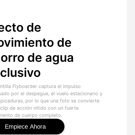
ecto de
vimiento de
orro de agua
clusivo
ntilla Flyboarder captura el impulso
sado por el despegue, el vuelo estacionario y
lpicaduras, por lo que una foto se convierte
clip de acción nítido con un fuerte
iento de cuerpo completo.
Empiece Ahora