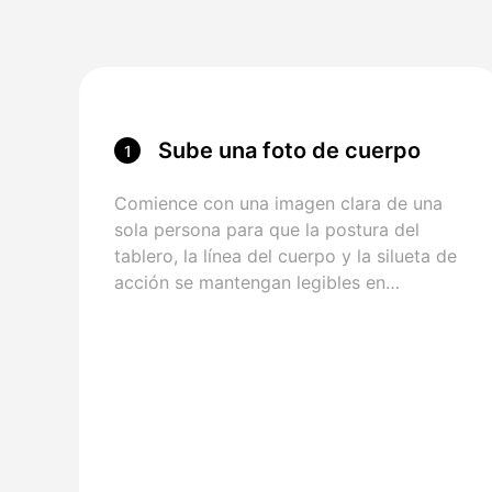
Sube una foto de cuerpo
1
completo
Comience con una imagen clara de una
sola persona para que la postura del
tablero, la línea del cuerpo y la silueta de
acción se mantengan legibles en
movimiento.