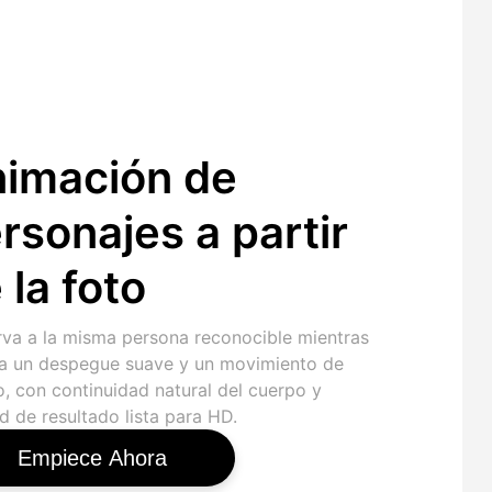
imación de
rsonajes a partir
 la foto
rva a la misma persona reconocible mientras
a un despegue suave y un movimiento de
o, con continuidad natural del cuerpo y
d de resultado lista para HD.
Empiece Ahora