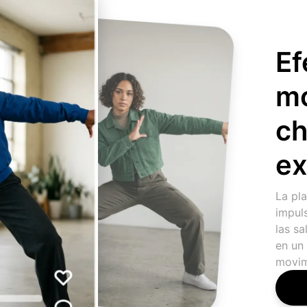
Ef
mo
ch
ex
La pla
impul
las sa
en un 
movim