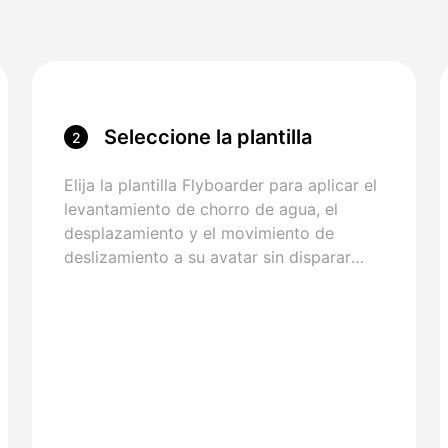
Seleccione la plantilla
2
Flyboarder
Elija la plantilla Flyboarder para aplicar el
levantamiento de chorro de agua, el
desplazamiento y el movimiento de
deslizamiento a su avatar sin disparar
nuevas imágenes.