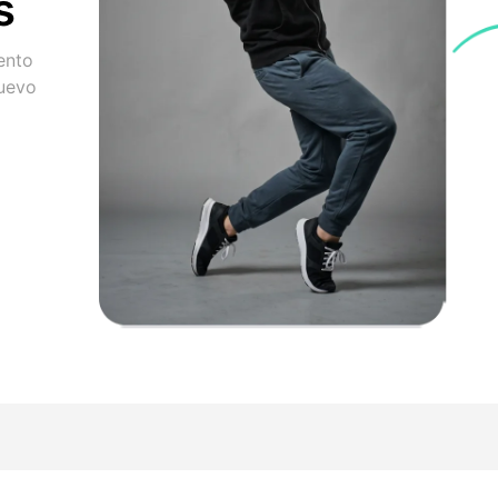
s
ento
nuevo