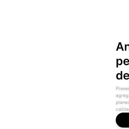
An
pe
de
Prese
agreg
plane
calida