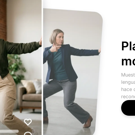
Pl
mo
Muestr
lengua
hace q
recono