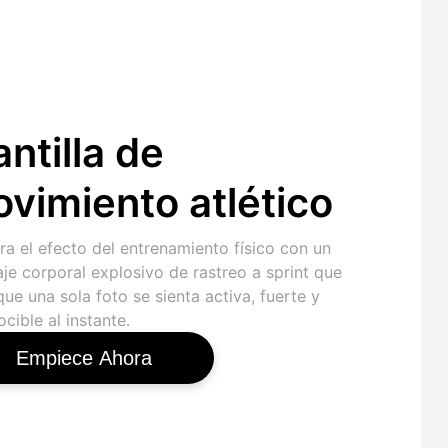
antilla de
vimiento atlético
a el efecto del entrenamiento físico con un
je corporal explosivo de rastreo a sprint que
ue una sola foto se sienta activa, fuerte y
cible al instante.
Empiece Ahora