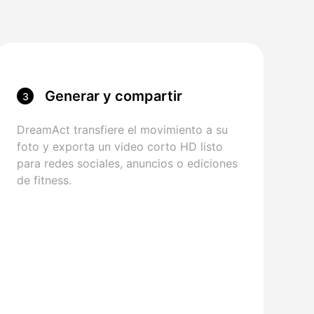
Generar y compartir
3
DreamAct transfiere el movimiento a su
foto y exporta un video corto HD listo
para redes sociales, anuncios o ediciones
de fitness.