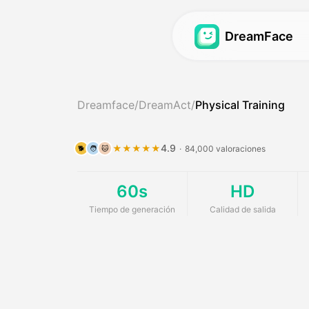
DreamFace
Avatar Video
Avatar Video
Dreamface
/
DreamAct
/
Physical Training
Sincronización de la
Avatar Video
Hot
Sincronización de la
Podcast de bebé
N
4.9
★★★★★
·
84,000 valoraciones
🐕
🧑
🐱
Sincronización de l
Generador de chica
60s
HD
Avatar de ensueño 2
Generador de influe
Tiempo de generación
Calidad de salida
Avatar de ensueño 3
Vídeo de noticias