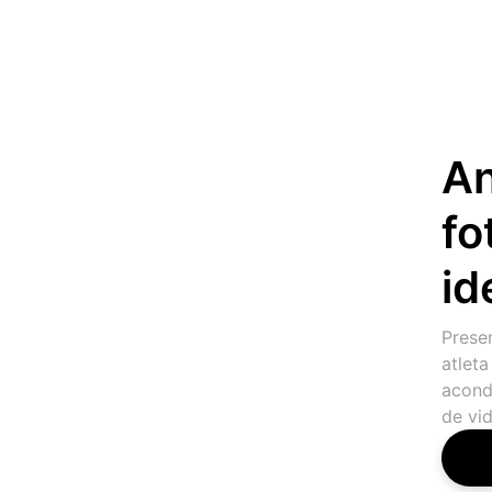
An
fo
id
Preser
atlet
acond
de vi