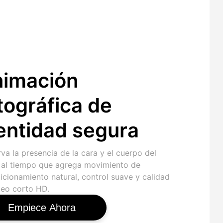
imación
tográfica de
entidad segura
va la presencia de la cara y el cuerpo del
a al tiempo que agrega movimiento de
icionamiento natural, control suave y calidad
deo corto HD.
Empiece Ahora