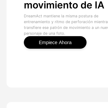
movimiento de IA
DreamAct mantiene la misma postura de
entrenamiento y ritmo de perforación mientra
transfiere ese patrón de movimiento a un nue
personaje de una foto.
Empiece Ahora