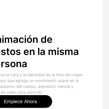
imación de
stos en la misma
rsona
va la cara y la identidad de la foto de origen
empo que agrega un movimiento suave en la
superior del cuerpo, expresión natural y
 de video lista para HD.
Empiece Ahora