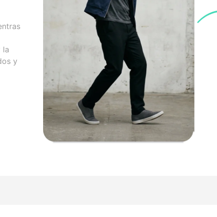
entras
 la
dos y