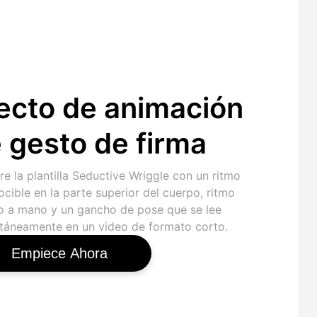
ecto de animación
 gesto de firma
e la plantilla Seductive Wriggle con un ritmo
cible en la parte superior del cuerpo, ritmo
o a mano y un gancho de pose que se lee
ntáneamente en un video de formato corto.
Empiece Ahora