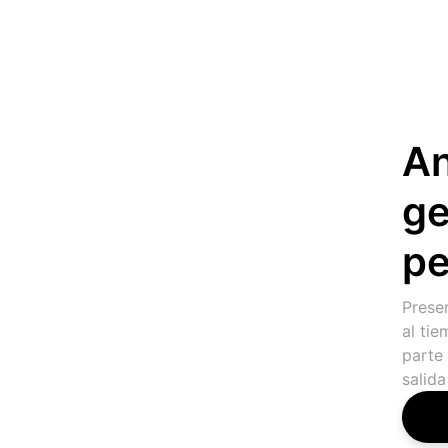
An
ge
pe
Preser
al ti
parte 
salida