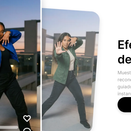
Ef
de
Muestr
recono
guiad
insta