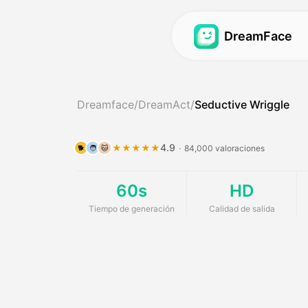
DreamFace
Avatar Video
Avatar Video
Dreamface
/
DreamAct
/
Seductive Wriggle
Sincronización de la
Avatar Video
Hot
Sincronización de la
Podcast de bebé
N
4.9
★★★★★
·
84,000 valoraciones
🐕
🧑
🐱
Sincronización de l
Generador de chica
60s
HD
Avatar de ensueño 2
Generador de influe
Tiempo de generación
Calidad de salida
Avatar de ensueño 3
Vídeo de noticias