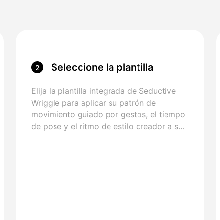
Seleccione la plantilla
2
Seductive Wriggle
Elija la plantilla integrada de Seductive
Wriggle para aplicar su patrón de
movimiento guiado por gestos, el tiempo
de pose y el ritmo de estilo creador a su
avatar.