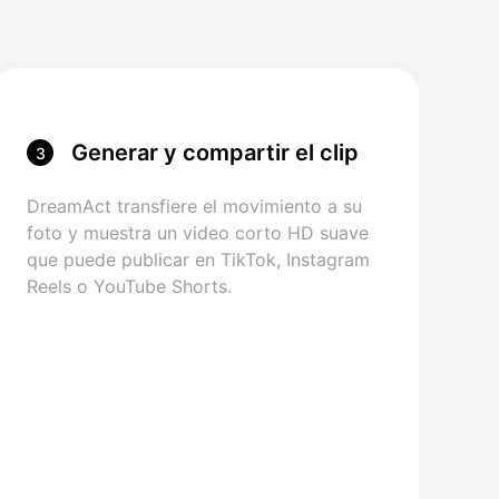
Generar y compartir el clip
3
DreamAct transfiere el movimiento a su
foto y muestra un video corto HD suave
que puede publicar en TikTok, Instagram
Reels o YouTube Shorts.