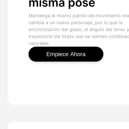
misma pose
Mantenga el mismo patrón de movimiento mi
cambia a un nuevo personaje, por lo que la
sincronización del gesto, el ángulo del torso y
trayectoria del brazo aún se sienten combina
naturales.
Empiece Ahora