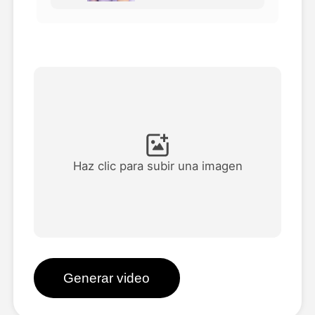
Avatar Video
▼
Video de IA
▼
Foto AI
▼
Otras herramientas
▼
Haz clic para subir una imagen
Ver todas las plantillas
Galería
Generar video
Blog