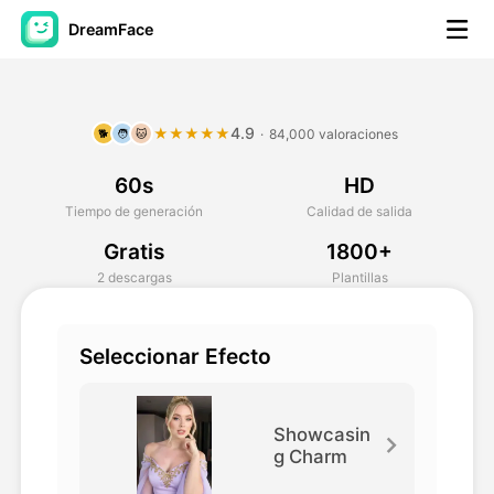
DreamFace
Herramientas de IA
4.9
★★★★★
·
84,000 valoraciones
🐕
🧑
🐱
Avatar Video
▼
60s
HD
Video de IA
▼
Tiempo de generación
Calidad de salida
Gratis
1800+
Foto AI
▼
2 descargas
Plantillas
Otras herramientas
▼
Seleccionar Efecto
Ver todas las herramientas
Showcasin
g Charm
Plantillas