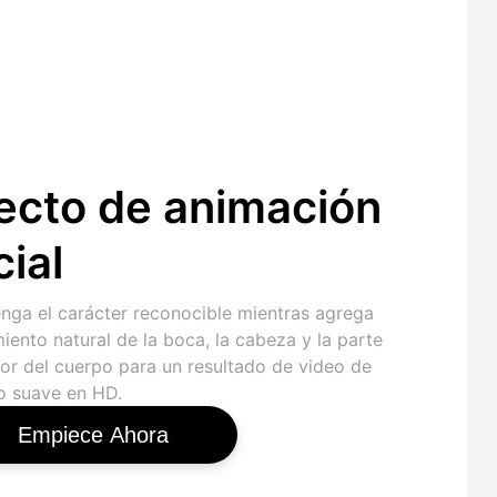
ecto de animación
cial
nga el carácter reconocible mientras agrega
ento natural de la boca, la cabeza y la parte
ior del cuerpo para un resultado de video de
to suave en HD.
Empiece Ahora