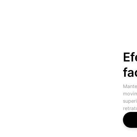
Ef
fa
Mante
movimi
super
retra