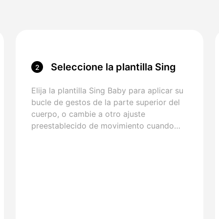
Seleccione la plantilla Sing
2
Baby
Elija la plantilla Sing Baby para aplicar su
bucle de gestos de la parte superior del
cuerpo, o cambie a otro ajuste
preestablecido de movimiento cuando
desee una vibra diferente.