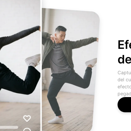
Ef
de
Captur
del cu
efect
pegadi