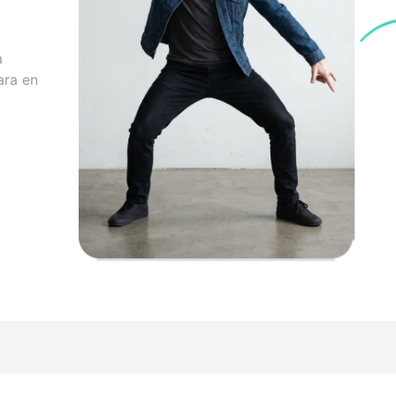
a
ara en