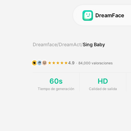
DreamFace
Avatar Video
Avatar Video
Dreamface
/
DreamAct
/
Sing Baby
Sincronización de la
Avatar Video
Hot
Sincronización de la
Podcast de bebé
N
4.9
★★★★★
·
84,000 valoraciones
🐕
🧑
🐱
Sincronización de l
Generador de chica
60s
HD
Avatar de ensueño 2
Generador de influe
Tiempo de generación
Calidad de salida
Avatar de ensueño 3
Vídeo de noticias