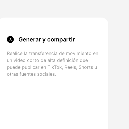
Generar y compartir
3
Realice la transferencia de movimiento en
un video corto de alta definición que
puede publicar en TikTok, Reels, Shorts u
otras fuentes sociales.