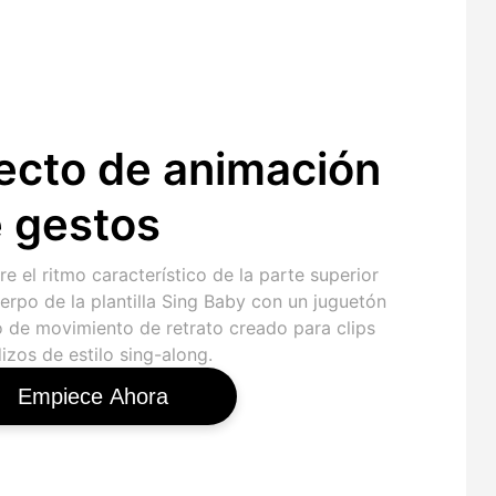
ecto de animación
 gestos
e el ritmo característico de la parte superior
erpo de la plantilla Sing Baby con un juguetón
o de movimiento de retrato creado para clips
zos de estilo sing-along.
Empiece Ahora