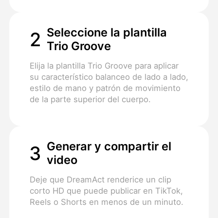
Seleccione la plantilla
2
Trio Groove
Elija la plantilla Trio Groove para aplicar
su característico balanceo de lado a lado,
estilo de mano y patrón de movimiento
de la parte superior del cuerpo.
Generar y compartir el
3
video
Deje que DreamAct renderice un clip
corto HD que puede publicar en TikTok,
Reels o Shorts en menos de un minuto.