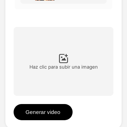
Avatar Video
▼
Video de IA
▼
Foto AI
▼
Otras herramientas
▼
Haz clic para subir una imagen
Ver todas las plantillas
Galería
Generar video
Blog