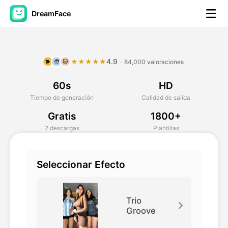
DreamFace
Herramientas de IA
4.9
★★★★★
·
84,000 valoraciones
🐕
🧑
🐱
Avatar Video
▼
60s
HD
Video de IA
▼
Tiempo de generación
Calidad de salida
Gratis
1800+
Foto AI
▼
2 descargas
Plantillas
Otras herramientas
▼
Seleccionar Efecto
Ver todas las herramientas
Trio
Groove
Plantillas