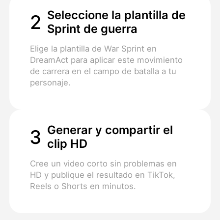
Seleccione la plantilla de
2
Sprint de guerra
Elige la plantilla de War Sprint en
DreamAct para aplicar este movimiento
de carrera en el campo de batalla a tu
personaje.
Generar y compartir el
3
clip HD
Cree un video corto sin problemas en
HD y publique el resultado en TikTok,
Reels o Shorts en minutos.