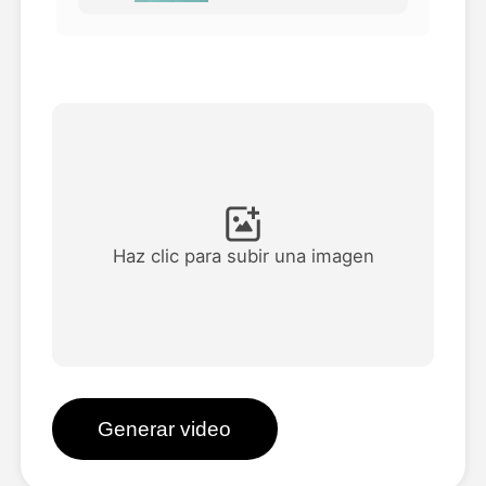
Avatar Video
▼
Video de IA
▼
Foto AI
▼
Otras herramientas
▼
Haz clic para subir una imagen
Ver todas las plantillas
Galería
Generar video
Blog