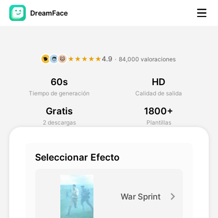
DreamFace
Herramientas de IA
4.9
★★★★★
·
84,000 valoraciones
🐕
🧑
🐱
Avatar Video
▼
60s
HD
Video de IA
▼
Tiempo de generación
Calidad de salida
Gratis
1800+
Foto AI
▼
2 descargas
Plantillas
Otras herramientas
▼
Seleccionar Efecto
Ver todas las herramientas
War Sprint
Plantillas