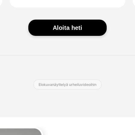
Aloita heti
Elokuvanäyttelyä urheiluvideoihin