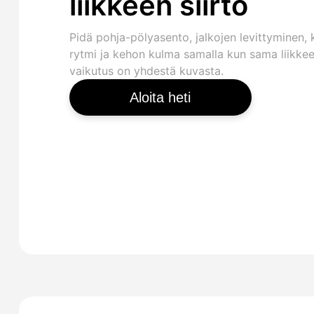
liikkeen siirto
Pidä pohja-pölyasento, jalkojen levittyminen, 
rytmi ja kehon kulma samalla kun sama liikke
vaikutus on yhdestä kuvasta.
Aloita heti