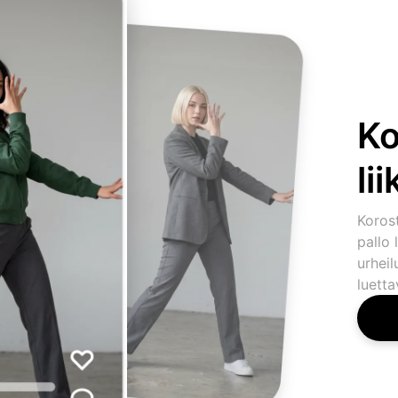
Ko
li
Koros
pallo 
urheil
luetta