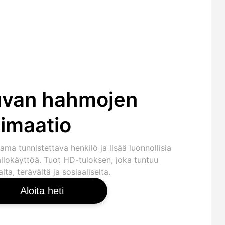
van hahmojen
imaatio
ama tunnistettava henkilö ja lisää luonnollisia
llokäyttöä. Tuot HD-tuloksen, joka tuntuu
lta, terävältä ja sosiaaliselta.
Aloita heti