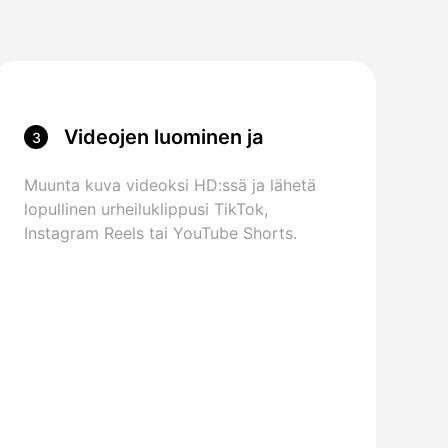
Videojen luominen ja
3
jakaminen
Muunta kuva videoksi HD:ssä ja lähetä
lopullinen urheiluklippusi TikTok,
Instagram Reels tai YouTube Shorts.