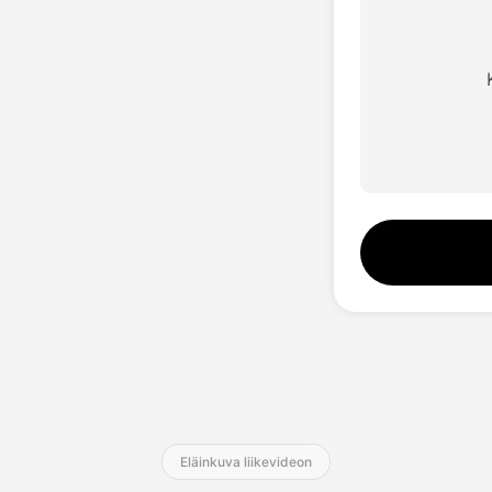
Äänistudio
Hot
Videokääntäjä
Kasvojenvaihto
Video parantaja
Äänemuuttaja
New
Eläinkuva liikevideon