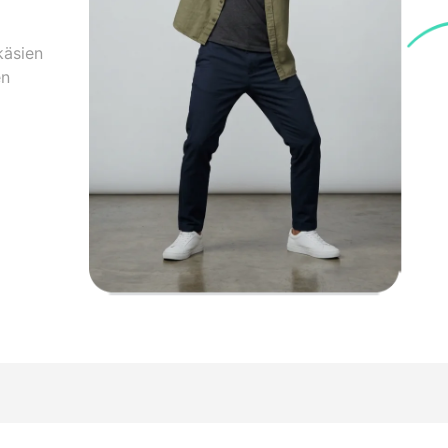
käsien
en