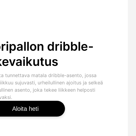
ripallon dribble-
ikevaikutus
ta tunnettava matala dribble-asento, jossa
liikkuu sujuvasti, urheilullinen ajoitus ja selkeä
ullinen asento, joka tekee liikkeen helposti
vaksi.
Aloita heti