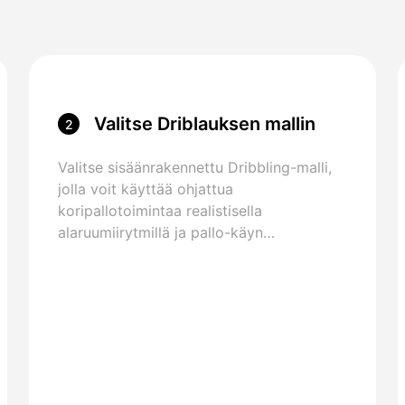
Valitse Driblauksen mallin
2
Valitse sisäänrakennettu Dribbling-malli,
jolla voit käyttää ohjattua
koripallotoimintaa realistisella
alaruumiirytmillä ja pallo-käyn
ajoituksella.