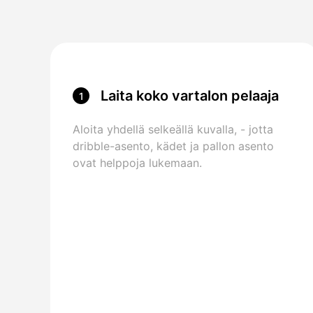
Laita koko vartalon pelaaja
1
Aloita yhdellä selkeällä kuvalla, - jotta
dribble-asento, kädet ja pallon asento
ovat helppoja lukemaan.