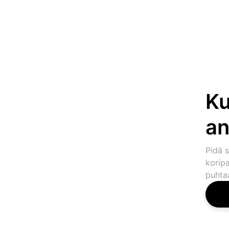
Ku
an
Pidä s
koripa
puhtaa