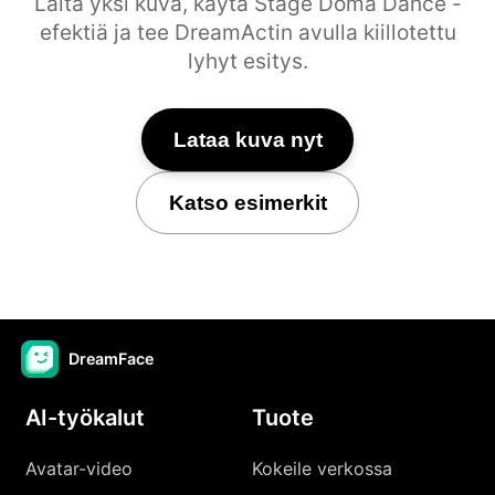
Laita yksi kuva, käytä Stage Doma Dance -
efektiä ja tee DreamActin avulla kiillotettu
lyhyt esitys.
Lataa kuva nyt
Katso esimerkit
DreamFace
AI-työkalut
Tuote
Avatar-video
Kokeile verkossa