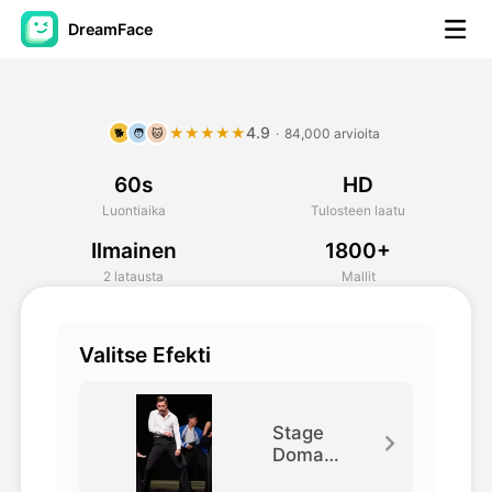
DreamFace
AI-työkalut
4.9
★★★★★
·
84,000 arvioita
🐕
🧑
🐱
Avatar-video
▼
60s
HD
Video
▼
Luontiaika
Tulosteen laatu
Ilmainen
1800+
Kuvaus
▼
2 latausta
Mallit
Muut työkalut
▼
Valitse Efekti
Näytä kaikki työkalut
Stage
Doma
Dance
Mallit