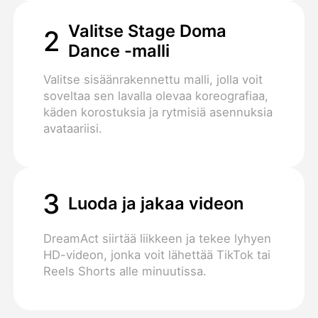
Valitse Stage Doma
2
Dance -malli
Valitse sisäänrakennettu malli, jolla voit
soveltaa sen lavalla olevaa koreografiaa,
käden korostuksia ja rytmisiä asennuksia
avataariisi.
3
Luoda ja jakaa videon
DreamAct siirtää liikkeen ja tekee lyhyen
HD-videon, jonka voit lähettää TikTok tai
Reels Shorts alle minuutissa.