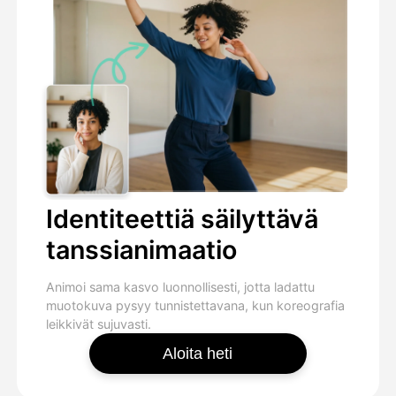
Identiteettiä säilyttävä
tanssianimaatio
Animoi sama kasvo luonnollisesti, jotta ladattu
muotokuva pysyy tunnistettavana, kun koreografia
leikkivät sujuvasti.
Aloita heti