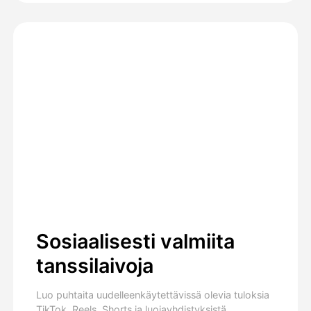
Sosiaalisesti valmiita
tanssilaivoja
Luo puhtaita uudelleenkäytettävissä olevia tuloksia
TikTok, Reels, Shorts ja luojayhdistyksistä