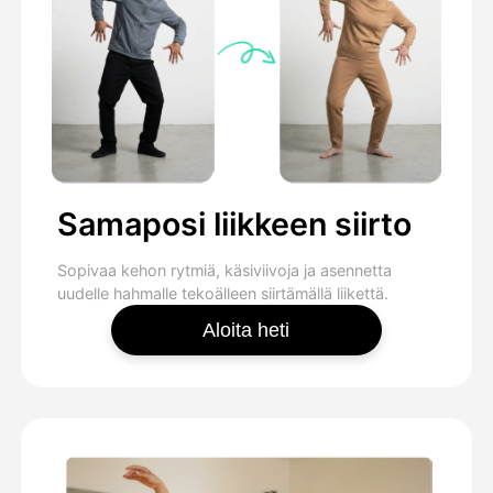
Samaposi liikkeen siirto
Sopivaa kehon rytmiä, käsiviivoja ja asennetta
uudelle hahmalle tekoälleen siirtämällä liikettä.
Aloita heti