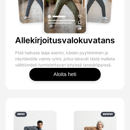
Allekirjoitusvalokuvatanssiv
Pidä hallussa laaja asento, käsien pyyhkiminen ja
näyttämölle valmis rytmi, jotka tekevät tästä mallista
välittömästi tunnistettavan lyhyissä tanssiklippissä.
Aloita heti