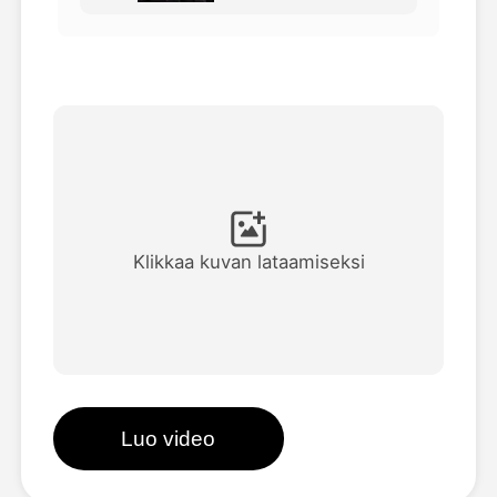
Avatar-video
▼
Video
▼
Kuvaus
▼
Muut työkalut
▼
Klikkaa kuvan lataamiseksi
Näytä kaikki mallit
Galleria
Luo video
Blogi