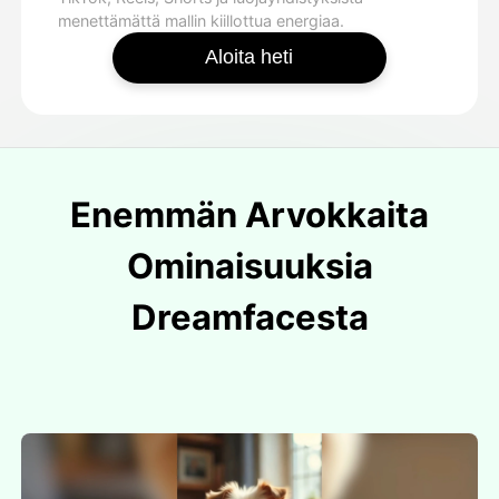
menettämättä mallin kiillottua energiaa.
Aloita heti
Enemmän Arvokkaita
Ominaisuuksia
Dreamfacesta