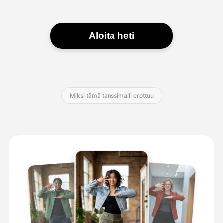
Aloita heti
Miksi tämä tanssimalli erottuu