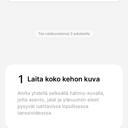
Hinnasto
Tee valokuvatanssi 3 askeleella
API
1
Laita koko kehon kuva
Aloita yhdellä selkeällä hahmo-kuvalla,
jotta asento, jalat ja yläruumiin eleet
pysyvät luettavissa lopullisessa
tanssivideossa.