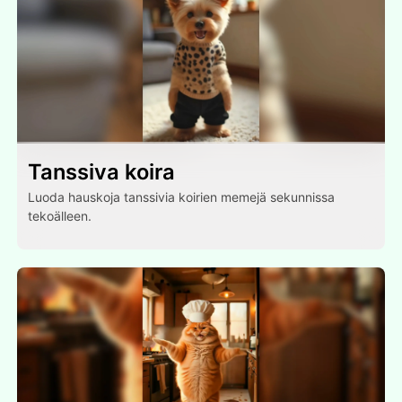
Tanssiva koira
Luoda hauskoja tanssivia koirien memejä sekunnissa
tekoälleen.