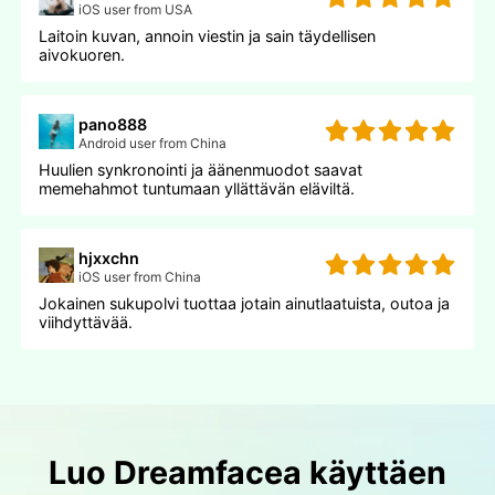
iOS user from USA
Laitoin kuvan, annoin viestin ja sain täydellisen
aivokuoren.
pano888
Android user from China
Huulien synkronointi ja äänenmuodot saavat
memehahmot tuntumaan yllättävän eläviltä.
hjxxchn
iOS user from China
Jokainen sukupolvi tuottaa jotain ainutlaatuista, outoa ja
viihdyttävää.
Luo Dreamfacea käyttäen