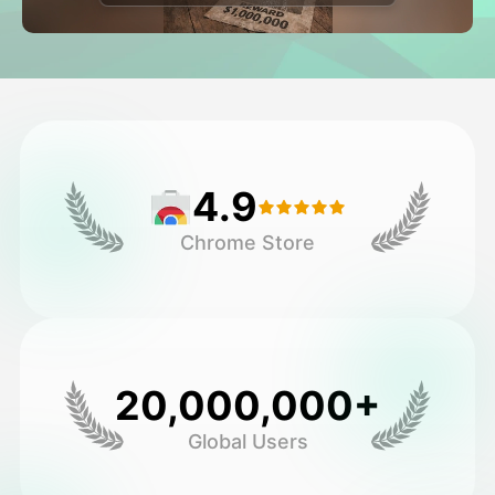
Avatar-video
▼
Video
▼
Kuvaus
▼
4.9
Muut työkalut
▼
Chrome Store
Näytä kaikki mallit
Galleria
20,000,000+
Global Users
Blogi