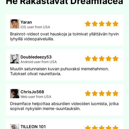
He Rakastavat Dreamfacea
Yaran
iOS user from USA
Brainrot-videot ovat hauskoja ja toimivat yllättävän hyvin
lyhyillä videopalveluilla.
Doubledeezy53
Android user from USA
Muutin satunnaisen kuvan puhuvaksi memehahmon.
Tulokset olivat naurettavia.
ChrisJo568
Web user from USA
Dreamface helpottaa absurdien videoiden luomista, jotka
sopivat nykyisiin meme-suuntauksiin.
TILLEON 101