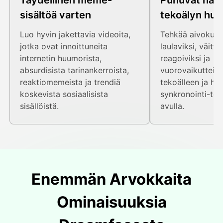
Täydellinen meme-
Puhuvat hah
sisältöä varten
tekoälyn huu
Luo hyvin jakettavia videoita,
Tehkää aivokuori
jotka ovat innoittuneita
laulaviksi, väittel
internetin huumorista,
reagoiviksi ja
absurdisista tarinankerroista,
vuorovaikutteisik
reaktiomemeista ja trendiä
tekoälleen ja huu
koskevista sosiaalisista
synkronointi-te
sisällöistä.
avulla.
Enemmän Arvokkaita
Ominaisuuksia