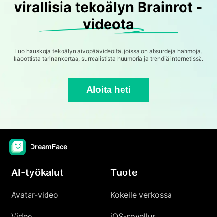
virallisia tekoälyn Brainrot -
videota
Luo hauskoja tekoälyn aivopäävideöitä, joissa on absurdeja hahmoja,
kaoottista tarinankertaa, surrealistista huumoria ja trendiä internetissä.
Aloita heti
DreamFace
AI-työkalut
Tuote
Avatar-video
Kokeile verkossa
Video
iOS-sovellus