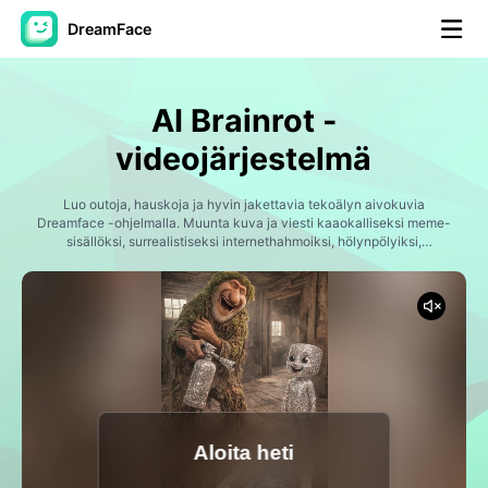
DreamFace
AI-työkalut
AI Brainrot -
Avatar-video
▼
videojärjestelmä
Video
Luo outoja, hauskoja ja hyvin jakettavia tekoälyn aivokuvia
▼
Dreamface -ohjelmalla. Muunta kuva ja viesti kaaokalliseksi meme-
sisällöksi, surrealistiseksi internethahmoiksi, hölynpölyiksi,
puhuviksi eläimiksi, liioiteltuiksi reaktioiksi ja virallisiksi sosiaalisen
Kuvaus
▼
median videoiksi, jotka ovat innoittaneet viimeisiä
aivokuumuutuksia.
Muut työkalut
▼
Näytä kaikki työkalut
Aloita heti
Mallit