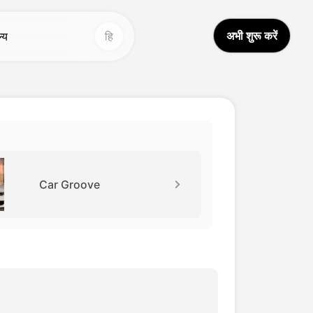
अभी शुरू करें
ल्य
हि
न्य उपकरण
अन्य उपकरण
आई वीडियो अनुवादक
वॉइस स्टूडियो
Hot
Hot
ीडियो अनुवाद
चेहरा बदलें
New
वाज क्लोन
वीडियो अनुवाद
New
Car Groove
डियो बढ़ाने वाला
AI ध्वनि
आई आवाज परिवर्तक
आजीवन वीडियो
New