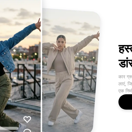
हस्
डां
कार ग्र
लाएं, ज
एक निर्म