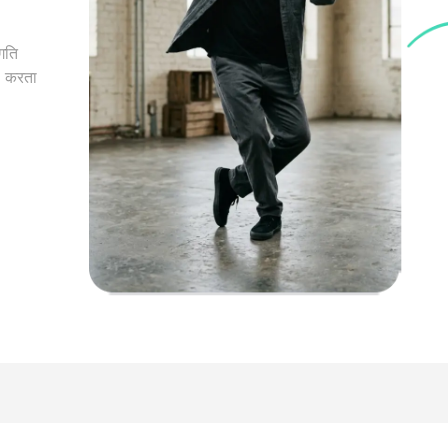
गति
प करता