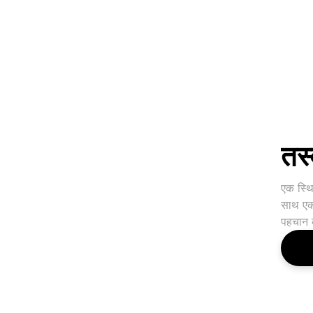
तस्
एक स्थि
साथ एक 
पहचान क