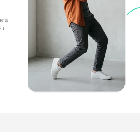
 जबकि
ें।