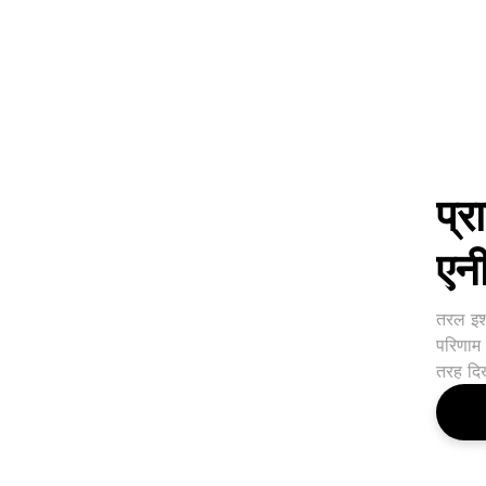
प्र
एन
तरल इशा
परिणाम 
तरह दि