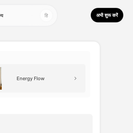
अभी शुरू करें
ल्य
हि
न्य उपकरण
अन्य उपकरण
आई वीडियो अनुवादक
वॉइस स्टूडियो
Hot
Hot
ीडियो अनुवाद
चेहरा बदलें
New
वाज क्लोन
वीडियो अनुवाद
New
Energy Flow
डियो बढ़ाने वाला
AI ध्वनि
आई आवाज परिवर्तक
आजीवन वीडियो
New