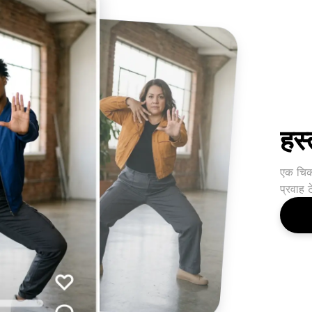
हस्
एक चिकन
प्रवाह 