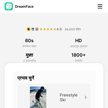
DreamFace
कृत्रिम बुद्धि टूल्स
4.9
★★★★★
·
84,000 रेटिंग
🐕
🧑
🐱
अवतार वीडियो
▼
60s
HD
एआई वीडियो
▼
जेनरेशन समय
आउटपुट गुणवत्ता
मुफ़्त
1800+
एआई फोटो
▼
2 डाउनलोड
टेम्पलेट
अन्य उपकरण
▼
प्रभाव चुनें
सभी टूल्स देखें
Freestyle
Ski
टेम्पलेट