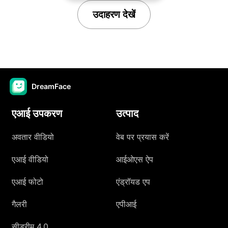
उदाहरण देखें
DreamFace
एआई उपकरण
उत्पाद
अवतार वीडियो
वेब पर प्रयास करें
एआई वीडियो
आईओएस ऐप
एआई फोटो
एंड्रॉयड एप
गैलरी
एपीआई
सीड्रीम 4.0