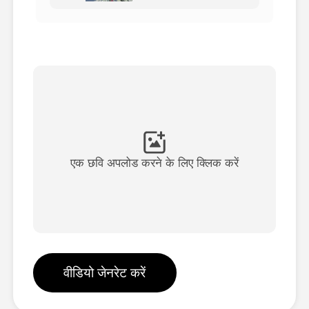
अवतार वीडियो
▼
एआई वीडियो
▼
एआई फोटो
▼
अन्य उपकरण
▼
एक छवि अपलोड करने के लिए क्लिक करें
सभी टेम्पलेट देखें
गैलरी
वीडियो जेनरेट करें
ब्लॉग