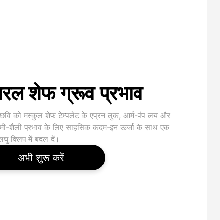
रल शेफ ग्रूव प्रभाव
त छवि को मस्कुल शेफ टेम्पलेट के एप्रन लुक, आर्म-पंप लय और
 मी-शैली प्रभाव के लिए साहसिक कदम-इन ऊर्जा के साथ एक
लघु क्लिप में बदल दें।
अभी शुरू करें