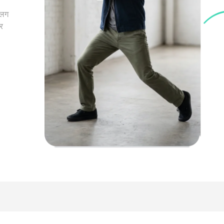
अलग
र