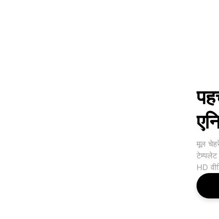
पहच
एनि
मूल चेह
टेम्पले
HD वीड