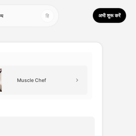
अभी शुरू करें
ल्य
हि
न्य उपकरण
अन्य उपकरण
आई वीडियो अनुवादक
वॉइस स्टूडियो
Hot
Hot
ीडियो अनुवाद
चेहरा बदलें
New
वाज क्लोन
वीडियो अनुवाद
New
Muscle Chef
डियो बढ़ाने वाला
AI ध्वनि
आई आवाज परिवर्तक
आजीवन वीडियो
New