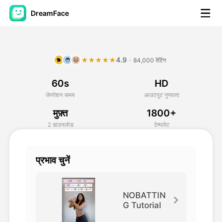
DreamFace
कृत्रिम बुद्धि टूल्स
4.9
★★★★★
·
84,000 रेटिंग
🐕
🧑
🐱
अवतार वीडियो
▼
60s
HD
एआई वीडियो
▼
जेनरेशन समय
आउटपुट गुणवत्ता
मुफ़्त
1800+
एआई फोटो
▼
2 डाउनलोड
टेम्पलेट
अन्य उपकरण
▼
प्रभाव चुनें
सभी टूल्स देखें
NOBATTIN
G Tutorial
टेम्पलेट