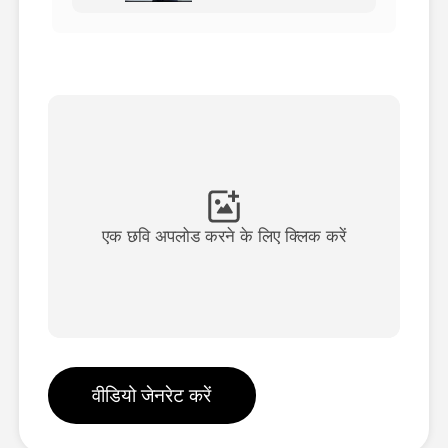
अवतार वीडियो
▼
एआई वीडियो
▼
एआई फोटो
▼
अन्य उपकरण
▼
एक छवि अपलोड करने के लिए क्लिक करें
सभी टेम्पलेट देखें
गैलरी
वीडियो जेनरेट करें
ब्लॉग