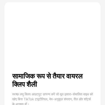
सामाजिक रूप से तैयार वायरल
क्लिप शैली
स्वच्छ लघु क्लिप आउटपुट उत्पन्न करें जो मूल इशारा-संचालित वाइब को
खोए बिना TikTok ट्यूटोरियल, मेम-अनुकूल संपादन, रील और शॉर्ट्स
के अनुरूप हों।