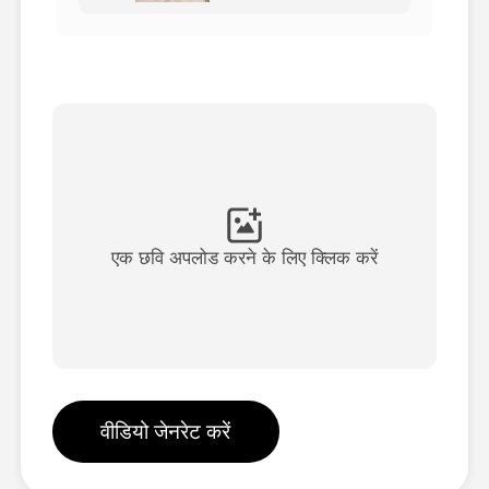
अवतार वीडियो
▼
एआई वीडियो
▼
एआई फोटो
▼
अन्य उपकरण
▼
एक छवि अपलोड करने के लिए क्लिक करें
सभी टेम्पलेट देखें
गैलरी
वीडियो जेनरेट करें
ब्लॉग