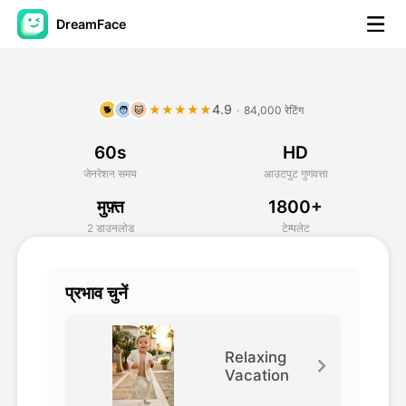
DreamFace
कृत्रिम बुद्धि टूल्स
4.9
★★★★★
·
84,000 रेटिंग
🐕
🧑
🐱
अवतार वीडियो
▼
60s
HD
एआई वीडियो
▼
जेनरेशन समय
आउटपुट गुणवत्ता
मुफ़्त
1800+
एआई फोटो
▼
2 डाउनलोड
टेम्पलेट
अन्य उपकरण
▼
प्रभाव चुनें
सभी टूल्स देखें
Relaxing
Vacation
टेम्पलेट