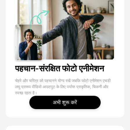
पहचान-संरक्षित फोटो एनीमेशन
चेहरे और चरित्र को पहचानने योग्य रखें जबकि फोटो एनीमेशन एचडी
लघु प्रारूप वीडियो आउटपुट के लिए पर्याप्त प्राकृतिक, चिकनी और
स्वच्छ रहता है।
अभी शुरू करें