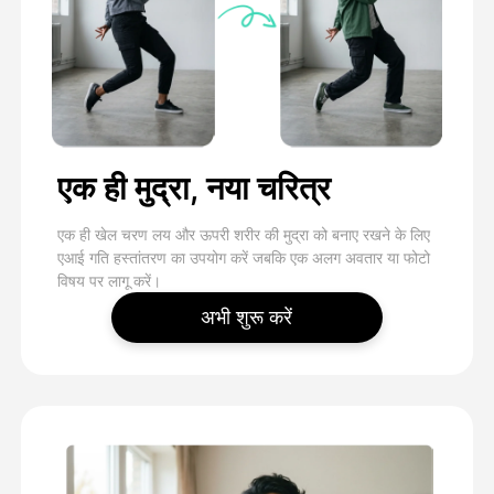
एक ही मुद्रा, नया चरित्र
एक ही खेल चरण लय और ऊपरी शरीर की मुद्रा को बनाए रखने के लिए
एआई गति हस्तांतरण का उपयोग करें जबकि एक अलग अवतार या फोटो
विषय पर लागू करें।
अभी शुरू करें