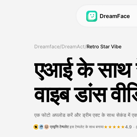
DreamFace
अवतार वीडियो
अवतार वीडियो
Dreamface
/
DreamAct
/
Retro Star Vibe
अवतार वीडियो
वीडियो लिप सिंक
Hot
Hot
एआई के साथ रे
बेबी पॉडकास्ट
फोटो लिप सिंक
New
New
एआई गर्ल जनरेटर
पालतू होंठ
Hot
वाइब डांस वीड
एआई प्रभाव जनरेटर
स्वप्न अवतार 2.0
New
समाचार वीडियो
स्वप्न अवतार 3.0
एक फोटो अपलोड करें और ड्रीम एक्ट के साथ सेकंड में एक रेट
4.9
प्रवृत्ति टेम्पलेट
इस टेम्पलेट के साथ बनाया
★★★★★
·
🐕
🧑
🐱