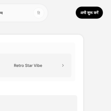
अभी शुरू करें
ल्य
हि
न्य उपकरण
अन्य उपकरण
आई वीडियो अनुवादक
वॉइस स्टूडियो
Hot
Hot
ीडियो अनुवाद
चेहरा बदलें
New
वाज क्लोन
वीडियो अनुवाद
New
Retro Star Vibe
डियो बढ़ाने वाला
AI ध्वनि
आई आवाज परिवर्तक
आजीवन वीडियो
New