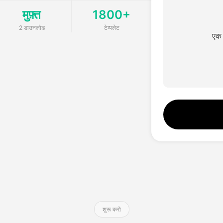
मुफ़्त
1800+
2 डाउनलोड
टेम्पलेट
एक 
शुरू करो