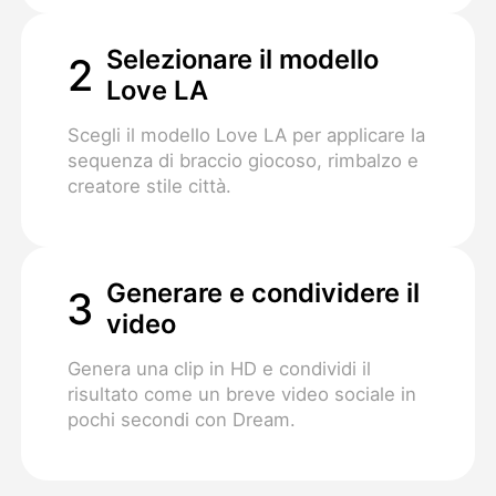
Selezionare il modello
2
Love LA
Scegli il modello Love LA per applicare la
sequenza di braccio giocoso, rimbalzo e
creatore stile città.
Generare e condividere il
3
video
Genera una clip in HD e condividi il
risultato come un breve video sociale in
pochi secondi con Dream.