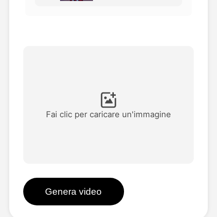
Video di Avatar
▼
Video di AI
▼
Foto
▼
Altri strumenti
▼
Fai clic per caricare un'immagine
Vedi tutti i modelli
Galleria
Genera video
Blog