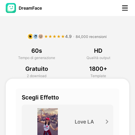
DreamFace
Strumenti AI
4.9
★★★★★
·
84,000 recensioni
🐕
🧑
🐱
Video di Avatar
▼
60s
HD
Video di AI
▼
Tempo di generazione
Qualità output
Gratuito
1800+
Foto
▼
2 download
Template
Altri strumenti
▼
Scegli Effetto
Vedi tutti gli strumenti
Love LA
Modelli