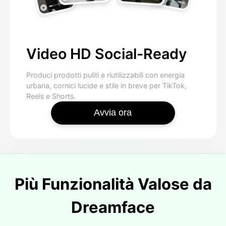
Video HD Social-Ready
Produci prodotti puliti e riutilizzabili con energia
urbana, cornici lucide e stile in breve per TikTok,
Reels e Shorts.
Avvia ora
Più Funzionalità Valose da
Dreamface