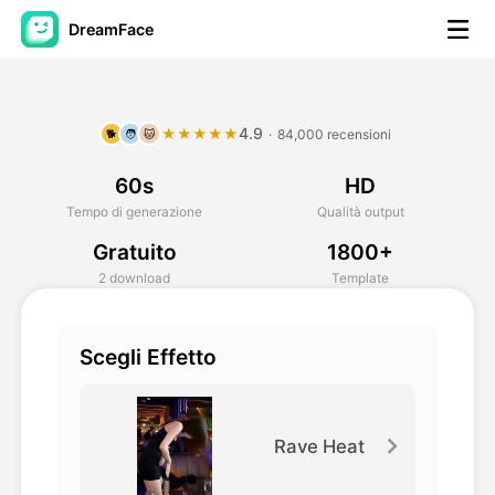
DreamFace
Strumenti AI
4.9
★★★★★
·
84,000 recensioni
🐕
🧑
🐱
Video di Avatar
▼
60s
HD
Video di AI
▼
Tempo di generazione
Qualità output
Gratuito
1800+
Foto
▼
2 download
Template
Altri strumenti
▼
Scegli Effetto
Vedi tutti gli strumenti
Rave Heat
Modelli