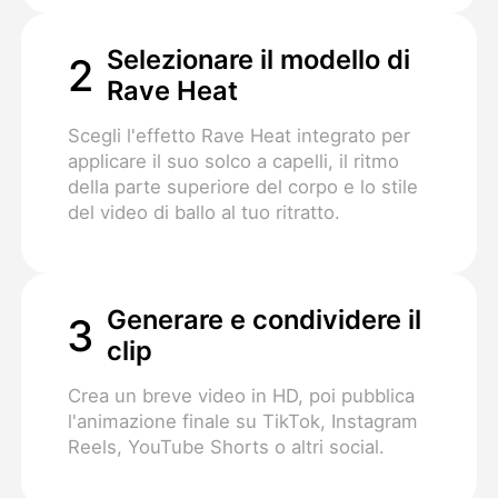
Selezionare il modello di
2
Rave Heat
Scegli l'effetto Rave Heat integrato per
applicare il suo solco a capelli, il ritmo
della parte superiore del corpo e lo stile
del video di ballo al tuo ritratto.
Generare e condividere il
3
clip
Crea un breve video in HD, poi pubblica
l'animazione finale su TikTok, Instagram
Reels, YouTube Shorts o altri social.