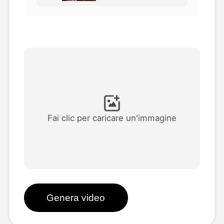
Video di Avatar
▼
Video di AI
▼
Foto
▼
Altri strumenti
▼
Fai clic per caricare un'immagine
Vedi tutti i modelli
Galleria
Genera video
Blog