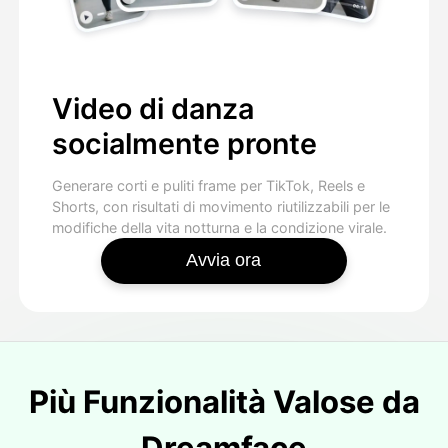
Video di danza
socialmente pronte
Generare corti e puliti frame per TikTok, Reels e
Shorts, con risultati di movimento riutilizzabili per le
modifiche della vita notturna e la condizione virale.
Avvia ora
Più Funzionalità Valose da
Dreamface