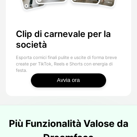
Clip di carnevale per la
società
Esporta cornici finali pulite e uscite di forma breve
create per TikTok, Reels e Shorts con energia di
festa.
Avvia ora
Più Funzionalità Valose da