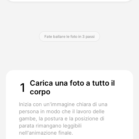
Prezzi
Fate ballare le foto in 3 passi
API
Carica una foto a tutto il
1
corpo
Inizia con un'immagine chiara di una
persona in modo che il lavoro delle
gambe, la postura e la posizione di
parata rimangano leggibili
nell'animazione finale.