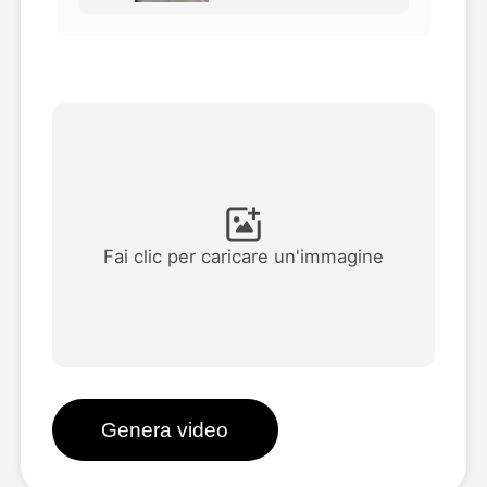
Video di Avatar
▼
Video di AI
▼
Foto
▼
Altri strumenti
▼
Fai clic per caricare un'immagine
Vedi tutti i modelli
Galleria
Genera video
Blog