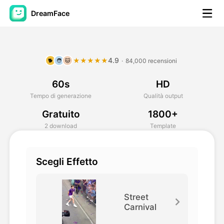
DreamFace
Strumenti AI
4.9
★★★★★
·
84,000 recensioni
🐕
🧑
🐱
Video di Avatar
▼
60s
HD
Video di AI
▼
Tempo di generazione
Qualità output
Gratuito
1800+
Foto
▼
2 download
Template
Altri strumenti
▼
Scegli Effetto
Vedi tutti gli strumenti
Street
Carnival
Modelli