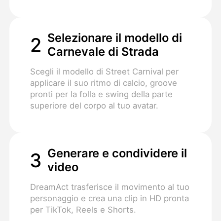
Selezionare il modello di
2
Carnevale di Strada
Scegli il modello di Street Carnival per
applicare il suo ritmo di calcio, groove
pronti per la folla e swing della parte
superiore del corpo al tuo avatar.
Generare e condividere il
3
video
DreamAct trasferisce il movimento al tuo
personaggio e crea una clip in HD pronta
per TikTok, Reels e Shorts.