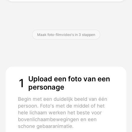
Prijzen
Maak foto-filmvideo's in 3 stappen
API
Upload een foto van een
1
personage
Begin met een duidelijk beeld van één
persoon. Foto's met de middel of het
hele lichaam werken het beste voor
bovenlichaambewegingen en een
schone gebaaranimatie.