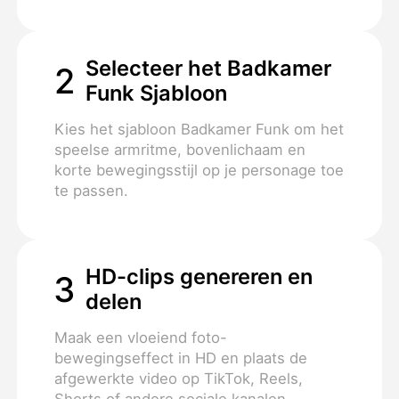
Selecteer het Badkamer
2
Funk Sjabloon
Kies het sjabloon Badkamer Funk om het
speelse armritme, bovenlichaam en
korte bewegingsstijl op je personage toe
te passen.
HD-clips genereren en
3
delen
Maak een vloeiend foto-
bewegingseffect in HD en plaats de
afgewerkte video op TikTok, Reels,
Shorts of andere sociale kanalen.