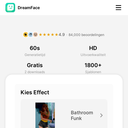
DreamFace
AI-hulpmiddelen
4.9
★★★★★
·
84,000 beoordelingen
🐕
🧑
🐱
Avatar Video
▼
60s
HD
AI Video
▼
Generatietijd
Uitvoerkwaliteit
Gratis
1800+
Foto van AI
▼
2 downloads
Sjablonen
Andere instrumenten
▼
Kies Effect
Bekijk alle hulpmiddelen
Bathroom
Funk
Sjablonen