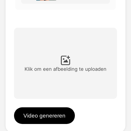
Avatar Video
▼
AI Video
▼
Foto van AI
▼
Andere instrumenten
▼
Klik om een afbeelding te uploaden
Bekijk alle sjablonen
Galerij
Video genereren
Blog