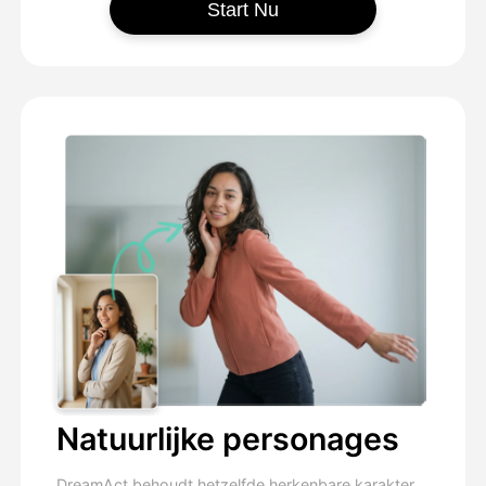
Start Nu
Natuurlijke personages
DreamAct behoudt hetzelfde herkenbare karakter