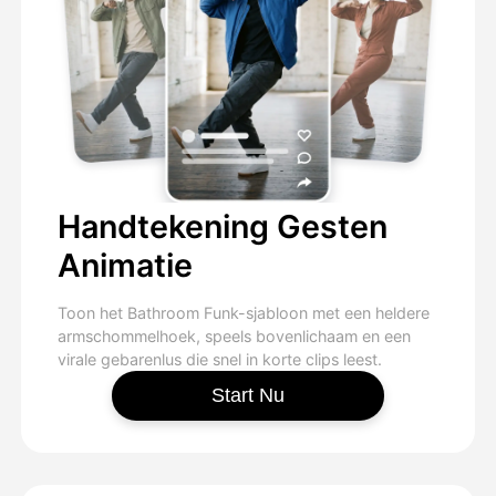
Handtekening Gesten
Animatie
Toon het Bathroom Funk-sjabloon met een heldere
armschommelhoek, speels bovenlichaam en een
virale gebarenlus die snel in korte clips leest.
Start Nu