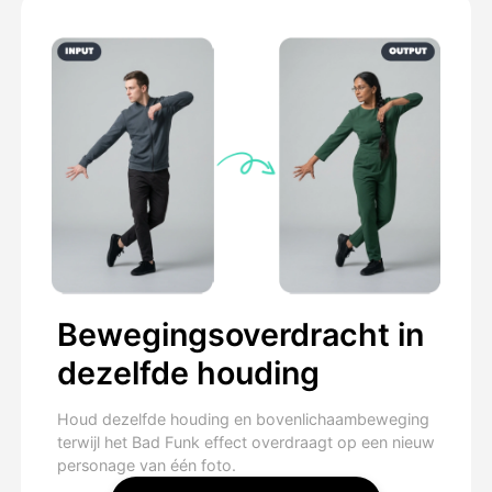
Bewegingsoverdracht in
dezelfde houding
Houd dezelfde houding en bovenlichaambeweging
terwijl het Bad Funk effect overdraagt op een nieuw
personage van één foto.