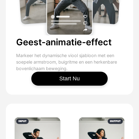
Geest-animatie-effect
Markeer het dynamische viool sjabloon met een
soepele armstroom, buigritme en een herkenbare
bovenlichaam beweging.
Start Nu