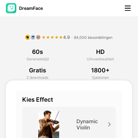
DreamFace
AI-hulpmiddelen
4.9
★★★★★
·
84,000 beoordelingen
🐕
🧑
🐱
Avatar Video
▼
60s
HD
AI Video
▼
Generatietijd
Uitvoerkwaliteit
Gratis
1800+
Foto van AI
▼
2 downloads
Sjablonen
Andere instrumenten
▼
Kies Effect
Bekijk alle hulpmiddelen
Dynamic
Violin
Sjablonen