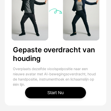
Gepaste overdracht van
houding
Overplaats dezelfde vioolspelpositie naar een
nieuwe avatar met AI-bewegingsoverdracht, houd
de handpositie, instrumenthoek en lichaamslijn op
één lijn.
Start Nu