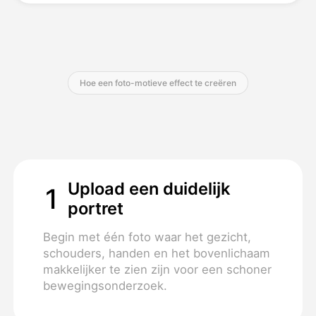
Prijzen
Hoe een foto-motieve effect te creëren
API
Upload een duidelijk
1
portret
Begin met één foto waar het gezicht,
schouders, handen en het bovenlichaam
makkelijker te zien zijn voor een schoner
bewegingsonderzoek.