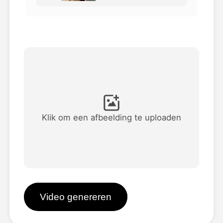
Avatar Video
▼
AI Video
▼
Foto van AI
▼
Andere instrumenten
▼
Klik om een afbeelding te uploaden
Bekijk alle sjablonen
Galerij
Video genereren
Blog