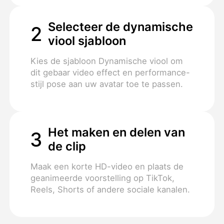
Selecteer de dynamische
2
viool sjabloon
Kies de sjabloon Dynamische viool om
dit gebaar video effect en performance-
stijl pose aan uw avatar toe te passen.
Het maken en delen van
3
de clip
Maak een korte HD-video en plaats de
geanimeerde voorstelling op TikTok,
Reels, Shorts of andere sociale kanalen.