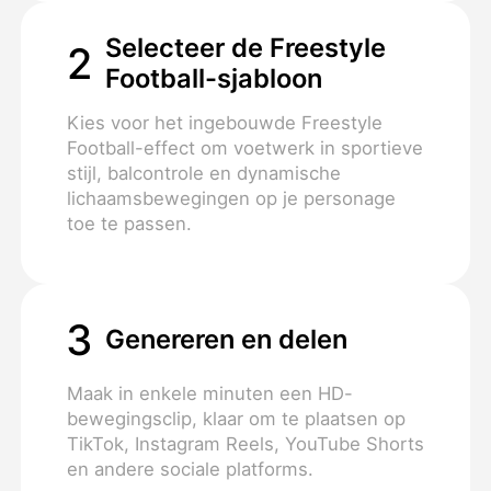
Selecteer de Freestyle
2
Football-sjabloon
Kies voor het ingebouwde Freestyle
Football-effect om voetwerk in sportieve
stijl, balcontrole en dynamische
lichaamsbewegingen op je personage
toe te passen.
3
Genereren en delen
Maak in enkele minuten een HD-
bewegingsclip, klaar om te plaatsen op
TikTok, Instagram Reels, YouTube Shorts
en andere sociale platforms.