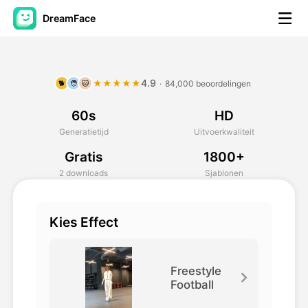
DreamFace
AI-hulpmiddelen
4.9
★★★★★
·
84,000 beoordelingen
🐕
🧑
🐱
Avatar Video
▼
60s
HD
AI Video
▼
Generatietijd
Uitvoerkwaliteit
Gratis
1800+
Foto van AI
▼
2 downloads
Sjablonen
Andere instrumenten
▼
Kies Effect
Bekijk alle hulpmiddelen
Freestyle
Football
Sjablonen