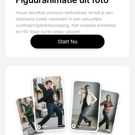
Houd dezelfde persoon herkenbaar terwijl je een
stilstaand beeld verandert in een natuurlijke
voetbaljonglerenbeweging, met soepele animaties
en HD-klaar korte video-uitvoer.
Start Nu