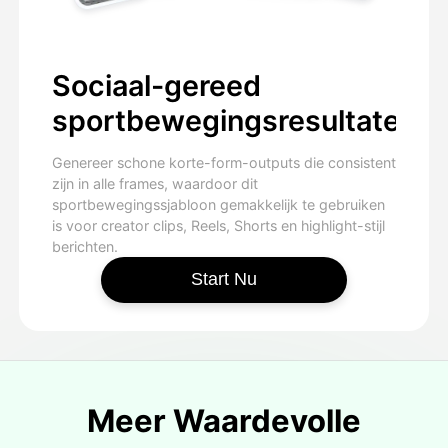
Sociaal-gereed
sportbewegingsresultaten
Genereer schone korte-form-outputs die consistent
zijn in alle frames, waardoor dit
sportbewegingssjabloon gemakkelijk te gebruiken
is voor creator clips, Reels, Shorts en highlight-stijl
berichten.
Start Nu
Meer Waardevolle