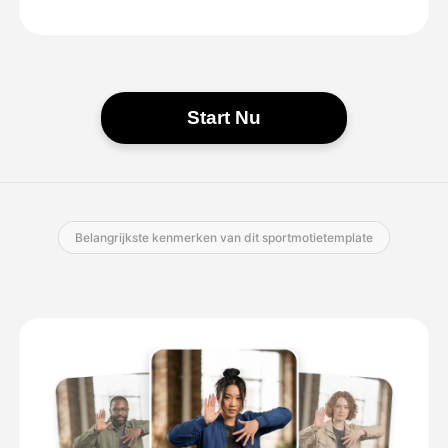
Start Nu
Belangrijkste kenmerken van dit sportmotietemplate