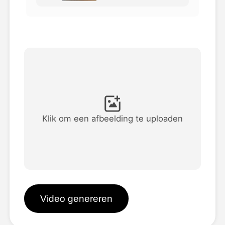
Avatar Video
▼
AI Video
▼
Foto van AI
▼
Andere instrumenten
▼
Klik om een afbeelding te uploaden
Bekijk alle sjablonen
Galerij
Video genereren
Blog