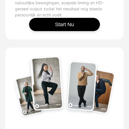
natuurlijke bewegingen, soepele timing en HD-
gereed output zodat het resultaat nog steeds
persoonlijk en echt voelt.
Start Nu