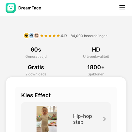
DreamFace
AI-hulpmiddelen
4.9
★★★★★
·
84,000 beoordelingen
🐕
🧑
🐱
Avatar Video
▼
60s
HD
AI Video
▼
Generatietijd
Uitvoerkwaliteit
Gratis
1800+
Foto van AI
▼
2 downloads
Sjablonen
Andere instrumenten
▼
Kies Effect
Bekijk alle hulpmiddelen
Hip-hop
step
Sjablonen