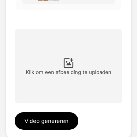
Avatar Video
▼
AI Video
▼
Foto van AI
▼
Andere instrumenten
▼
Klik om een afbeelding te uploaden
Bekijk alle sjablonen
Galerij
Video genereren
Blog