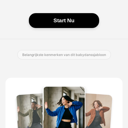
Start Nu
Belangrijkste kenmerken van dit babydanssjabloon