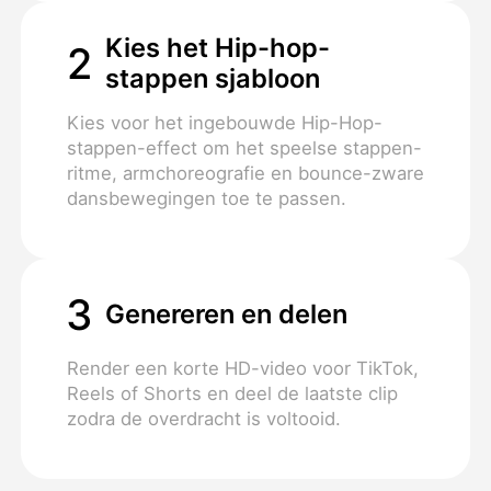
Kies het Hip-hop-
2
stappen sjabloon
Kies voor het ingebouwde Hip-Hop-
stappen-effect om het speelse stappen-
ritme, armchoreografie en bounce-zware
dansbewegingen toe te passen.
3
Genereren en delen
Render een korte HD-video voor TikTok,
Reels of Shorts en deel de laatste clip
zodra de overdracht is voltooid.