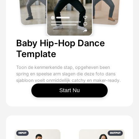
Baby Hip-Hop Dance
Template
Toon de kenmerkende stap, opgeheven been
spring en speelse arm slagen die deze foto dans
sjabloon voelt onmiddellijk catchy en maker-ready.
Start Nu