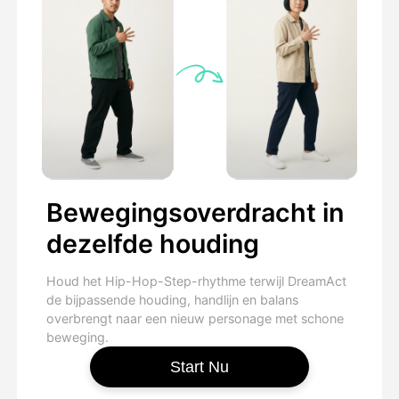
Bewegingsoverdracht in
dezelfde houding
Houd het Hip-Hop-Step-rhythme terwijl DreamAct
de bijpassende houding, handlijn en balans
overbrengt naar een nieuw personage met schone
beweging.
Start Nu