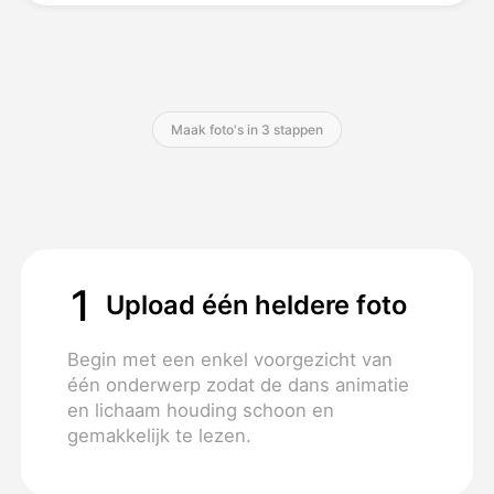
Prijzen
Maak foto's in 3 stappen
API
1
Upload één heldere foto
Begin met een enkel voorgezicht van
één onderwerp zodat de dans animatie
en lichaam houding schoon en
gemakkelijk te lezen.