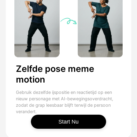
Zelfde pose meme
motion
Gebruik dezelfde ijspositie en reactietijd op een
nieuw personage met AI-bewegingsoverdracht,
zodat de grap leesbaar blijft terwijl de persoon
verandert.
Start Nu