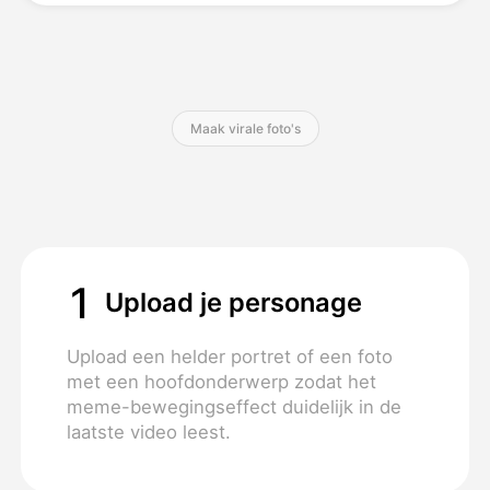
Prijzen
Maak virale foto's
API
1
Upload je personage
Upload een helder portret of een foto
met een hoofdonderwerp zodat het
meme-bewegingseffect duidelijk in de
laatste video leest.