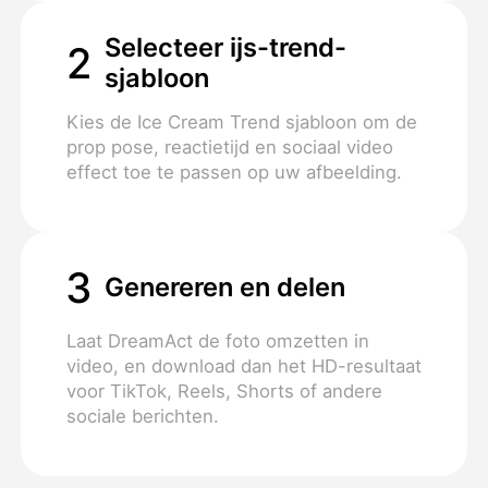
Selecteer ijs-trend-
2
sjabloon
Kies de Ice Cream Trend sjabloon om de
prop pose, reactietijd en sociaal video
effect toe te passen op uw afbeelding.
3
Genereren en delen
Laat DreamAct de foto omzetten in
video, en download dan het HD-resultaat
voor TikTok, Reels, Shorts of andere
sociale berichten.