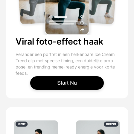
Viral foto-effect haak
Verander een portret in een herkenbare Ice Cream
Trend clip met speelse timing, een duidelijke prop
pose, en trending meme-ready energie voor korte
feeds.
Start Nu