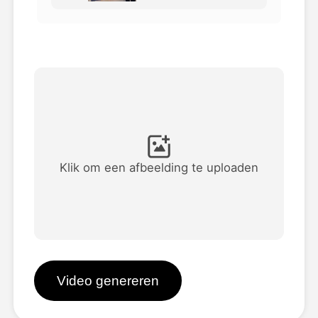
Avatar Video
▼
AI Video
▼
Foto van AI
▼
Andere instrumenten
▼
Klik om een afbeelding te uploaden
Bekijk alle sjablonen
Galerij
Video genereren
Blog