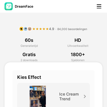
DreamFace
AI-hulpmiddelen
4.9
★★★★★
·
84,000 beoordelingen
🐕
🧑
🐱
Avatar Video
▼
60s
HD
AI Video
▼
Generatietijd
Uitvoerkwaliteit
Gratis
1800+
Foto van AI
▼
2 downloads
Sjablonen
Andere instrumenten
▼
Kies Effect
Bekijk alle hulpmiddelen
Ice Cream
Trend
Sjablonen