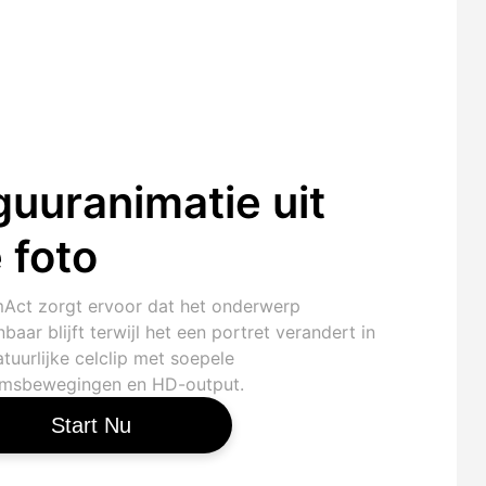
guuranimatie uit
 foto
Act zorgt ervoor dat het onderwerp
baar blijft terwijl het een portret verandert in
tuurlijke celclip met soepele
amsbewegingen en HD-output.
Start Nu