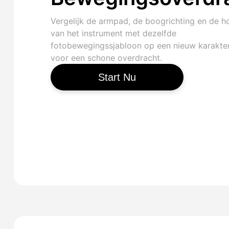
Vergelijk de armpad, de boogrichting en de h
van het instrument met dezelfde
fotobewegingssjabloon op een nieuw karakte
voor een schone overdracht.
Start Nu