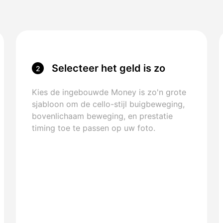
Selecteer het geld is zo
2
groot Template
Kies de ingebouwde Money is zo'n grote
sjabloon om de cello-stijl buigbeweging,
bovenlichaam beweging, en prestatie
timing toe te passen op uw foto.