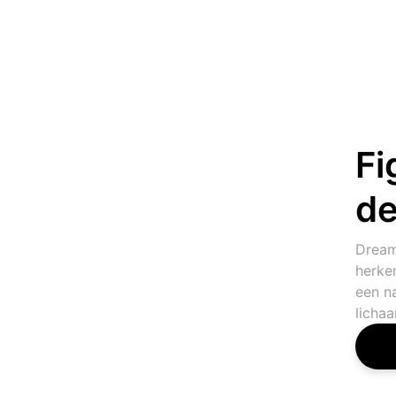
Fi
de
Dream
herken
een na
licha