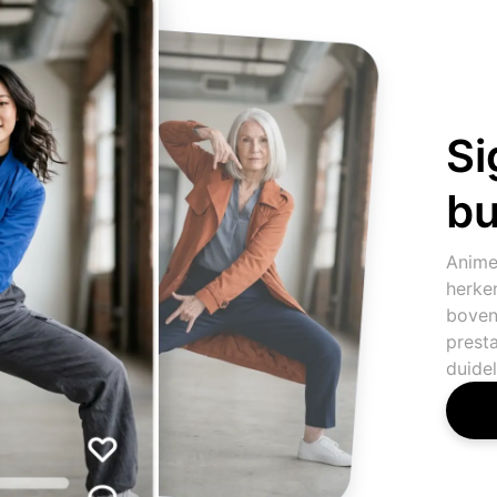
Si
bu
Anime
herke
boven
prest
duidel