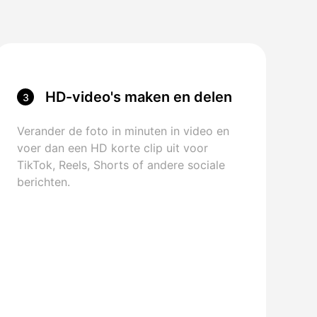
HD-video's maken en delen
3
Verander de foto in minuten in video en
voer dan een HD korte clip uit voor
TikTok, Reels, Shorts of andere sociale
berichten.