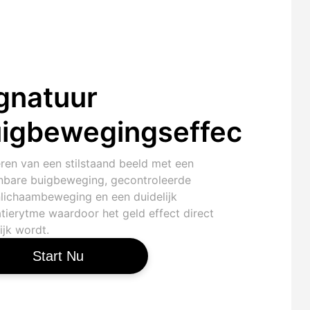
gnatuur
igbewegingseffect
ren van een stilstaand beeld met een
nbare buigbeweging, gecontroleerde
lichaambeweging en een duidelijk
atierytme waardoor het geld effect direct
ijk wordt.
Start Nu