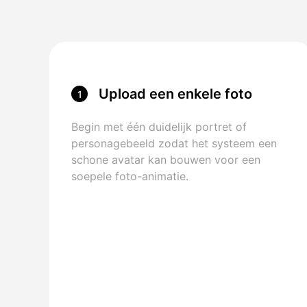
Upload een enkele foto
1
Begin met één duidelijk portret of
personagebeeld zodat het systeem een
schone avatar kan bouwen voor een
soepele foto-animatie.