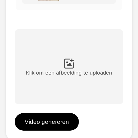
Avatar Video
▼
AI Video
▼
Foto van AI
▼
Andere instrumenten
▼
Klik om een afbeelding te uploaden
Bekijk alle sjablonen
Galerij
Video genereren
Blog