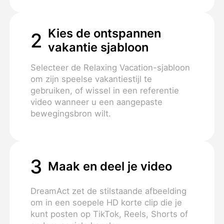
Kies de ontspannen
2
vakantie sjabloon
Selecteer de Relaxing Vacation-sjabloon
om zijn speelse vakantiestijl te
gebruiken, of wissel in een referentie
video wanneer u een aangepaste
bewegingsbron wilt.
3
Maak en deel je video
DreamAct zet de stilstaande afbeelding
om in een soepele HD korte clip die je
kunt posten op TikTok, Reels, Shorts of