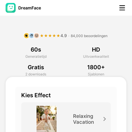
DreamFace
AI-hulpmiddelen
4.9
★★★★★
·
84,000 beoordelingen
🐕
🧑
🐱
Avatar Video
▼
60s
HD
AI Video
▼
Generatietijd
Uitvoerkwaliteit
Gratis
1800+
Foto van AI
▼
2 downloads
Sjablonen
Andere instrumenten
▼
Kies Effect
Bekijk alle hulpmiddelen
Relaxing
Vacation
Sjablonen