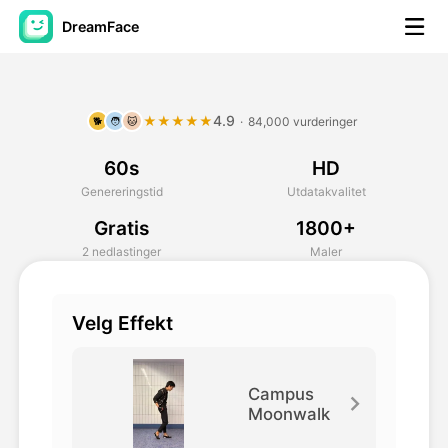
DreamFace
AI-verktøy
4.9
★★★★★
·
84,000 vurderinger
🐕
🧑
🐱
Avatar Video
▼
60s
HD
AI Video
▼
Genereringstid
Utdatakvalitet
Gratis
1800+
Foto
▼
2 nedlastinger
Maler
Andre verktøy
▼
Velg Effekt
Se alle verktøy
Campus
Moonwalk
Maler