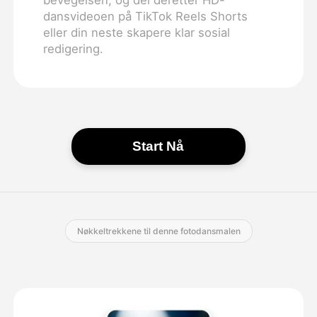
dansvideoen på TikTok Reels Shorts
eller din neste skapere klar sosial
redigering.
Start Nå
Nøkkeltrekkene til denne fotodansmalen