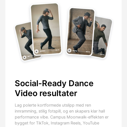
Social-Ready Dance
Video resultater
Lag polerte kortformede utslipp med ren
innramming, stilig fotspill, og en skapers klar hall
performance vibe. Campus Moonwalk-effekten er
bygget for TikTok, Instagram Reels, YouTube