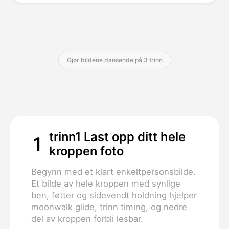
Priser
Gjør bildene dansende på 3 trinn
API
trinn1 Last opp ditt hele
1
kroppen foto
Begynn med et klart enkeltpersonsbilde.
Et bilde av hele kroppen med synlige
ben, føtter og sidevendt holdning hjelper
moonwalk glide, trinn timing, og nedre
del av kroppen forbli lesbar.