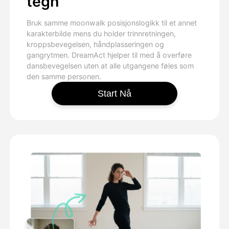
tegn
Bruk samme moonwalk posisjonslogikk til et annet
karakterbilde mens du holder trinnretningen,
kroppsbevegelsen, håndplasseringen og
gangrytmen. DreamAct hjelper til med å overføre
dansbevegelsen uten at alle utgangene føles som
den samme personen.
Start Nå