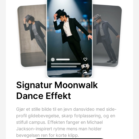
Signatur Moonwalk
Dance Effekt
Gjør et stille bilde til en jevn dansvideo med side-
profil glidebevegelse, skarp fotplassering, og en
stilfull campus. Effekten fanger en Michael
Jackson-inspirert rytme mens man holder
bevegelsen ren for korte klipp.