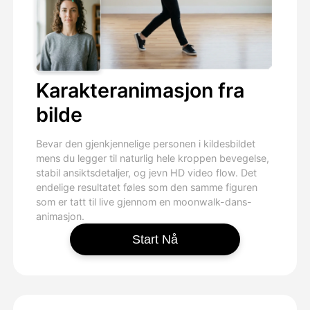
Karakteranimasjon fra
bilde
Bevar den gjenkjennelige personen i kildesbildet
mens du legger til naturlig hele kroppen bevegelse,
stabil ansiktsdetaljer, og jevn HD video flow. Det
endelige resultatet føles som den samme figuren
som er tatt til live gjennom en moonwalk-dans-
animasjon.
Start Nå