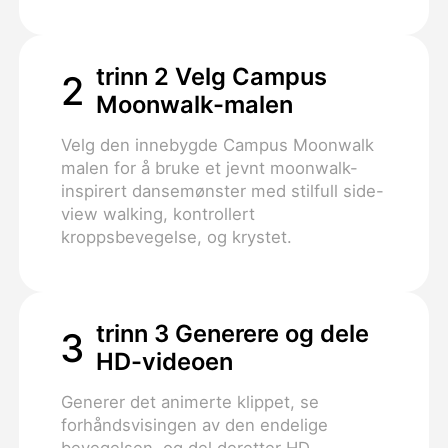
trinn 2 Velg Campus
2
Moonwalk-malen
Velg den innebygde Campus Moonwalk
malen for å bruke et jevnt moonwalk-
inspirert dansemønster med stilfull side-
view walking, kontrollert
kroppsbevegelse, og krystet.
trinn 3 Generere og dele
3
HD-videoen
Generer det animerte klippet, se
forhåndsvisingen av den endelige
bevegelsen, og del deretter HD-