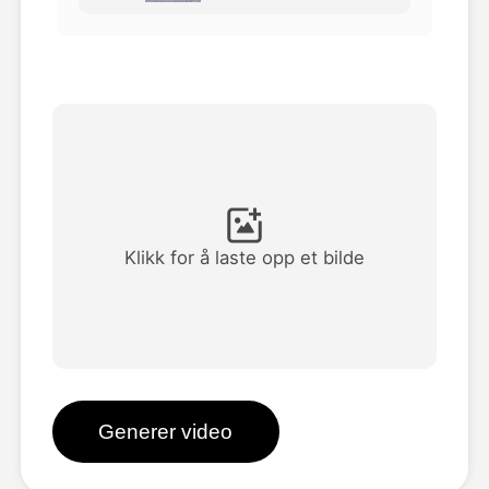
Avatar Video
▼
AI Video
▼
Foto
▼
Andre verktøy
▼
Klikk for å laste opp et bilde
Se alle maler
Galleri
Generer video
Blogg