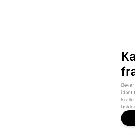
Ka
fr
Bevar
identi
krøll
holdni