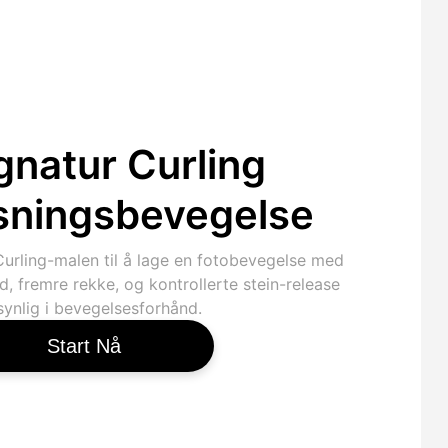
gnatur Curling
sningsbevegelse
Curling-malen til å lage en fotobevegelse med
id, fremre rekke, og kontrollerte stein-release
synlig i bevegelsesforhånd.
Start Nå