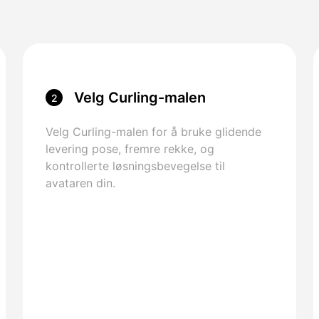
Velg Curling-malen
2
Velg Curling-malen for å bruke glidende
levering pose, fremre rekke, og
kontrollerte løsningsbevegelse til
avataren din.