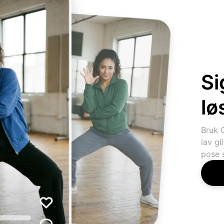
Si
lø
Bruk 
lav gl
pose 