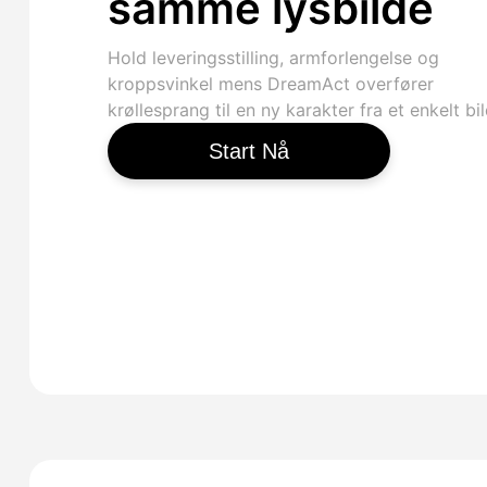
samme lysbilde
Hold leveringsstilling, armforlengelse og
kroppsvinkel mens DreamAct overfører
krøllesprang til en ny karakter fra et enkelt bil
Start Nå