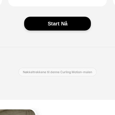
Start Nå
Nøkkeltrekkene til denne Curling Motion-malen