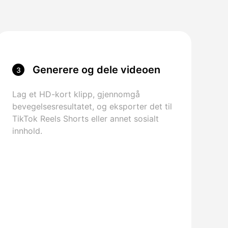
Generere og dele videoen
3
Lag et HD-kort klipp, gjennomgå
bevegelsesresultatet, og eksporter det til
TikTok Reels Shorts eller annet sosialt
innhold.