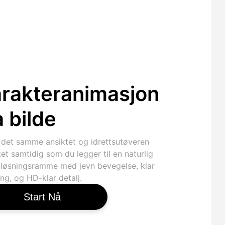
rakteranimasjon
a bilde
 det samme ansiktet og idrettsutøveren
tet samtidig som du legger til en naturlig
e løsningsramme med jevn bevegelse, klar
ng, og HD-klar detalj.
Start Nå