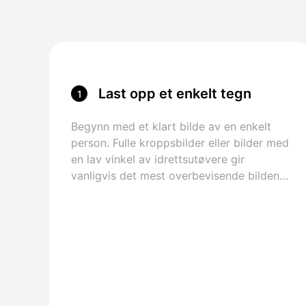
Last opp et enkelt tegn
1
Begynn med et klart bilde av en enkelt
person. Fulle kroppsbilder eller bilder med
en lav vinkel av idrettsutøvere gir
vanligvis det mest overbevisende bildene
av.