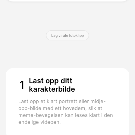
Priser
Lag virale fotoklipp
API
Last opp ditt
1
karakterbilde
Last opp et klart portrett eller midje-
opp-bilde med ett hovedem, slik at
meme-bevegelsen kan leses klart i den
endelige videoen.