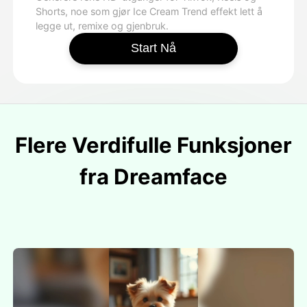
Shorts, noe som gjør Ice Cream Trend effekt lett å
legge ut, remixe og gjenbruk.
Start Nå
Flere Verdifulle Funksjoner
fra Dreamface