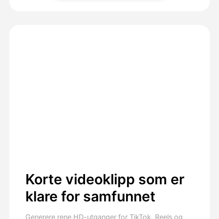
Korte videoklipp som er
klare for samfunnet
Generere rene HD-utganger for TikTok, Reels og