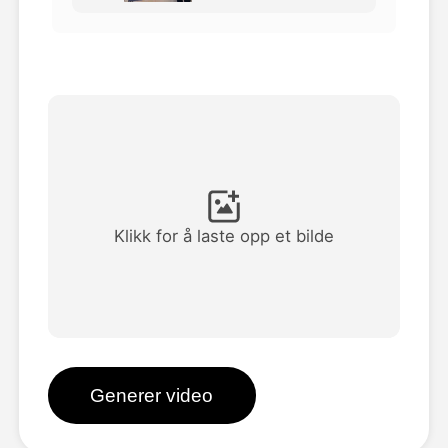
Avatar Video
▼
AI Video
▼
Foto
▼
Andre verktøy
▼
Klikk for å laste opp et bilde
Se alle maler
Galleri
Generer video
Blogg