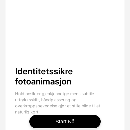
Identitetssikre
fotoanimasjon
Hold ansikter gjenkjennelige mens subtile
uttrykksskift, håndplassering og
overkroppsbevegelse gjør et stille bilde til et
naturlig kort.
Start Nå