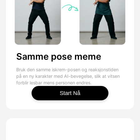
Samme pose meme
Bruk den samme iskrem-posen og reaksjonstiden
på en ny karakter med AI-bevegelse, slik at vitsen
forblir lesbar mens personen endres.
Start Nå