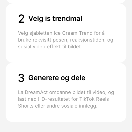
2
Velg is trendmal
Velg sjabletten Ice Cream Trend for å
bruke rekvisitt posen, reaksjonstiden, og
sosial video effekt til bildet.
3
Generere og dele
La DreamAct omdanne bildet til video, og
last ned HD-resultatet for TikTok Reels
Shorts eller andre sosiale innlegg.