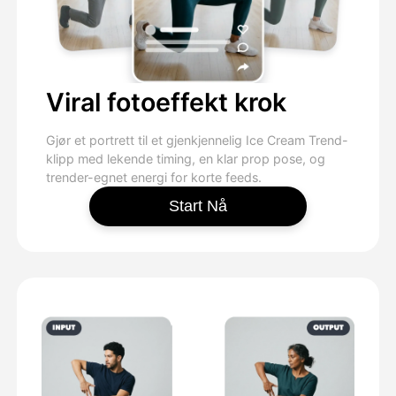
Viral fotoeffekt krok
Gjør et portrett til et gjenkjennelig Ice Cream Trend-
klipp med lekende timing, en klar prop pose, og
trender-egnet energi for korte feeds.
Start Nå