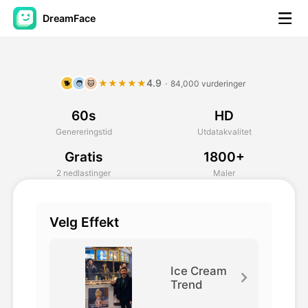
DreamFace
AI-verktøy
4.9
★★★★★
·
84,000 vurderinger
🐕
🧑
🐱
Avatar Video
▼
60s
HD
AI Video
▼
Genereringstid
Utdatakvalitet
Gratis
1800+
Foto
▼
2 nedlastinger
Maler
Andre verktøy
▼
Velg Effekt
Se alle verktøy
Ice Cream
Trend
Maler