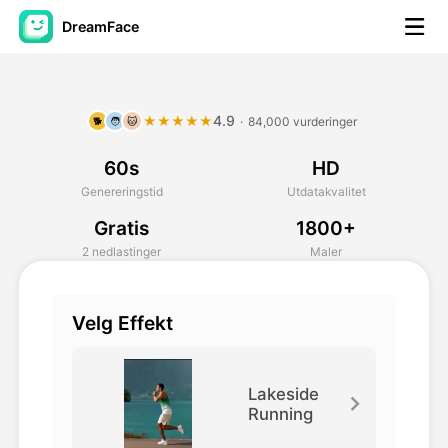
DreamFace
AI-verktøy
4.9
★★★★★
·
84,000 vurderinger
🐕
🧑
🐱
Avatar Video
▼
60s
HD
AI Video
▼
Genereringstid
Utdatakvalitet
Gratis
1800+
Foto
▼
2 nedlastinger
Maler
Andre verktøy
▼
Velg Effekt
Se alle verktøy
Lakeside
Running
Maler