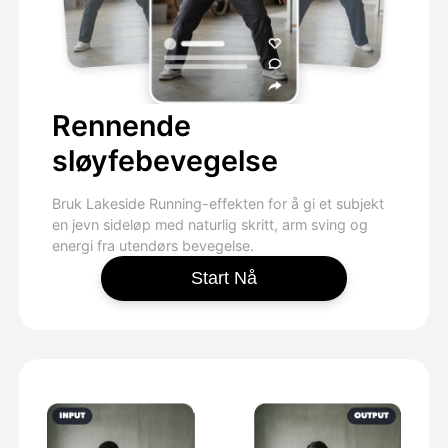
Rennende
sløyfebevegelse
Bruk Lakeside Running-effekten for å gi et subjekt
en jevn sideløp med naturlig skritt, arm sving og
energi fra utendørs bevegelse.
Start Nå