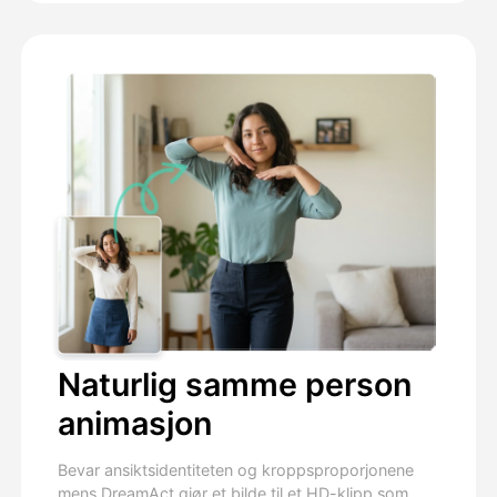
Naturlig samme person
animasjon
Bevar ansiktsidentiteten og kroppsproporjonene
mens DreamAct gjør et bilde til et HD-klipp som