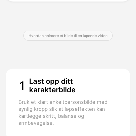
Priser
Hvordan animere et bilde til en løpende video
API
Last opp ditt
1
karakterbilde
Bruk et klart enkeltpersonsbilde med
synlig kropp slik at løpseffekten kan
kartlegge skritt, balanse og
armbevegelse.