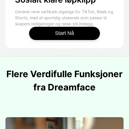
Generer rene vertikale utgange for TikTok, Reels og
Shorts, med et sportslig utseende som passer til
skapers redigeringer og reise-stil innlegg.
Start Nå
Flere Verdifulle Funksjoner
fra Dreamface