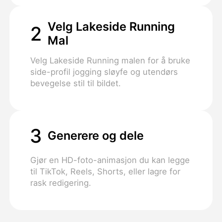
Velg Lakeside Running
2
Mal
Velg Lakeside Running malen for å bruke
side-profil jogging sløyfe og utendørs
bevegelse stil til bildet.
3
Generere og dele
Gjør en HD-foto-animasjon du kan legge
til TikTok, Reels, Shorts, eller lagre for
rask redigering.