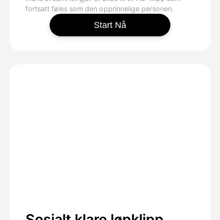
fortsatt føles som den opprinnelige personen.
Start Nå
Sosialt klare løpklipp