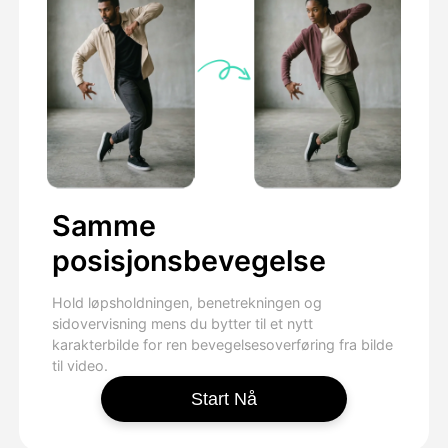
Samme
posisjonsbevegelse
Hold løpsholdningen, benetrekningen og
sidovervisning mens du bytter til et nytt
karakterbilde for ren bevegelsesoverføring fra bilde
til video.
Start Nå