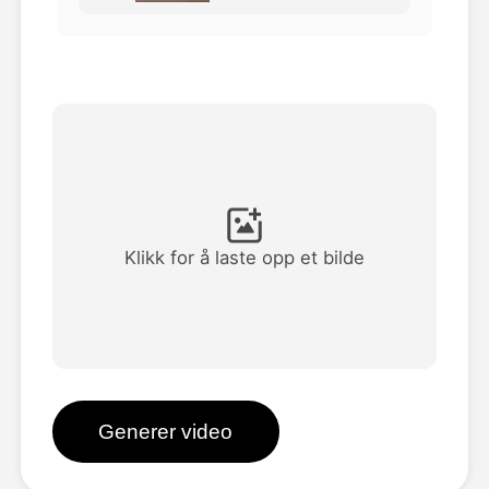
Avatar Video
▼
AI Video
▼
Foto
▼
Andre verktøy
▼
Klikk for å laste opp et bilde
Se alle maler
Galleri
Generer video
Blogg