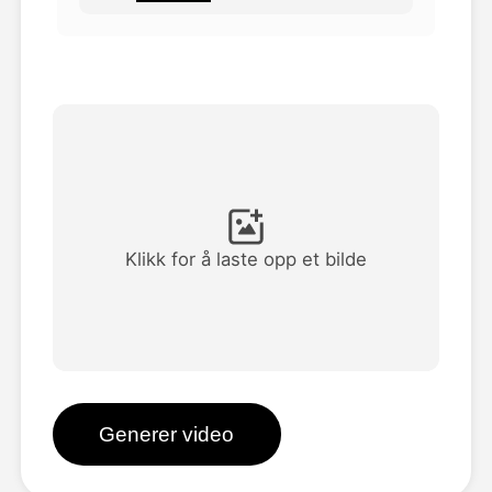
Avatar Video
▼
AI Video
▼
Foto
▼
Andre verktøy
▼
Klikk for å laste opp et bilde
Se alle maler
Galleri
Generer video
Blogg