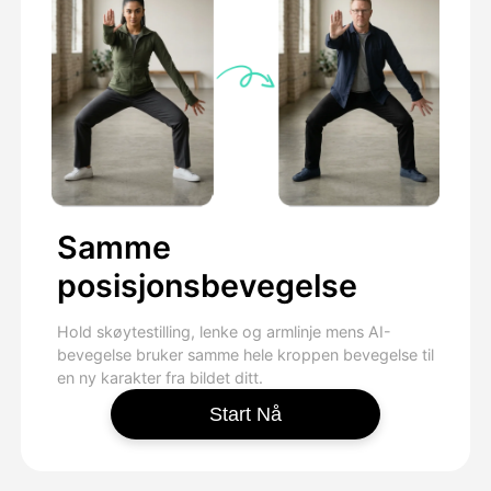
Samme
posisjonsbevegelse
Hold skøytestilling, lenke og armlinje mens AI-
bevegelse bruker samme hele kroppen bevegelse til
en ny karakter fra bildet ditt.
Start Nå