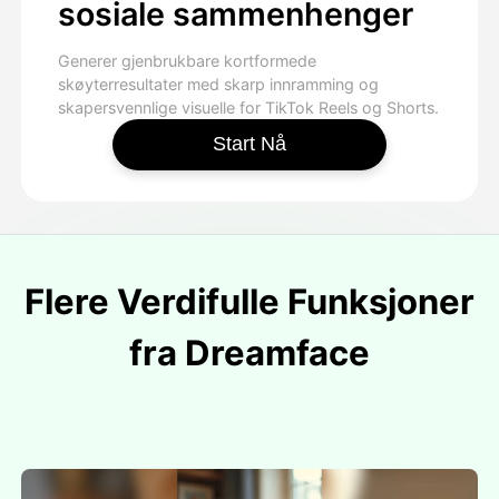
sosiale sammenhenger
Generer gjenbrukbare kortformede
skøyterresultater med skarp innramming og
skapersvennlige visuelle for TikTok Reels og Shorts.
Start Nå
Flere Verdifulle Funksjoner
fra Dreamface