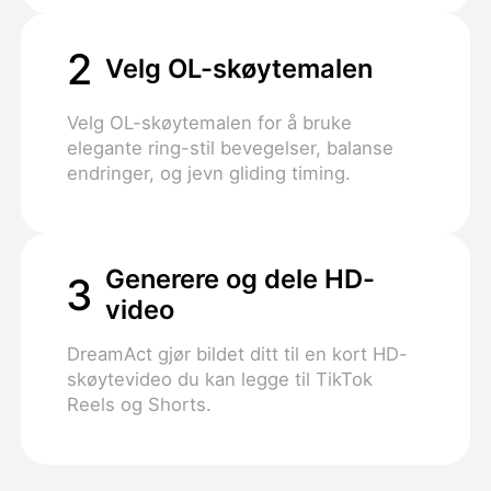
2
Velg OL-skøytemalen
Velg OL-skøytemalen for å bruke
elegante ring-stil bevegelser, balanse
endringer, og jevn gliding timing.
Generere og dele HD-
3
video
DreamAct gjør bildet ditt til en kort HD-
skøytevideo du kan legge til TikTok
Reels og Shorts.