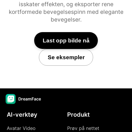
isskater effekten, og eksporter rene
kortformede bevegelsespinn med elegante
bevegelser.
Last opp bilde nå
Se eksempler
DreamFace
AI-verktøy
Produkt
Avatar Video
Prøv på nettet