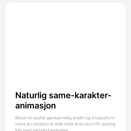
Naturlig same-karakter-
animasjon
Bevar en skater gjenkjennelig ansikt og kroppsform
mens du omdann et stille bilde til en jevn HD skating
klip med naturlig bevegelse.