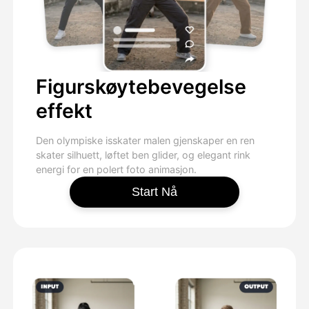
Figurskøytebevegelse
effekt
Den olympiske isskater malen gjenskaper en ren
skater silhuett, løftet ben glider, og elegant rink
energi for en polert foto animasjon.
Start Nå