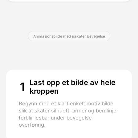
Priser
Animasjonsbilde med isskater bevegelse
API
Last opp et bilde av hele
1
kroppen
Begynn med et klart enkelt motiv bilde
slik at skater silhuett, armer og ben linjer
forblir lesbar under bevegelse
overføring.