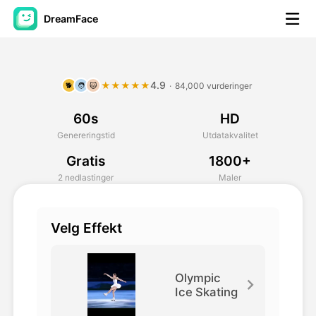
DreamFace
AI-verktøy
4.9
★★★★★
·
84,000 vurderinger
🐕
🧑
🐱
Avatar Video
▼
60s
HD
AI Video
▼
Genereringstid
Utdatakvalitet
Gratis
1800+
Foto
▼
2 nedlastinger
Maler
Andre verktøy
▼
Velg Effekt
Se alle verktøy
Olympic
Ice Skating
Maler