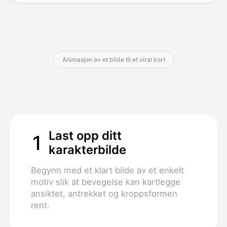
Priser
Animasjon av et bilde til et viral kort
API
Last opp ditt
1
karakterbilde
Begynn med et klart bilde av et enkelt
motiv slik at bevegelse kan kartlegge
ansiktet, antrekket og kroppsformen
rent.