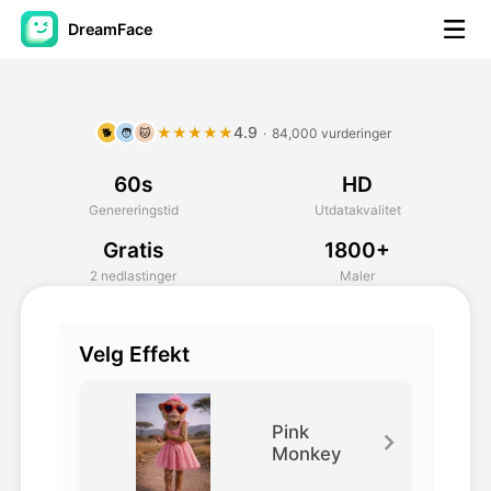
DreamFace
AI-verktøy
4.9
★★★★★
·
84,000 vurderinger
🐕
🧑
🐱
Avatar Video
▼
60s
HD
AI Video
▼
Genereringstid
Utdatakvalitet
Gratis
1800+
Foto
▼
2 nedlastinger
Maler
Andre verktøy
▼
Velg Effekt
Se alle verktøy
Pink
Monkey
Maler