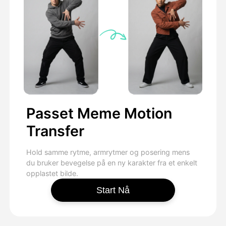
Passet Meme Motion
Transfer
Hold samme rytme, armrytmer og posering mens
du bruker bevegelse på en ny karakter fra et enkelt
opplastet bilde.
Start Nå