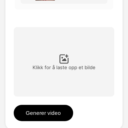
Avatar Video
▼
AI Video
▼
Foto
▼
Andre verktøy
▼
Klikk for å laste opp et bilde
Se alle maler
Galleri
Generer video
Blogg