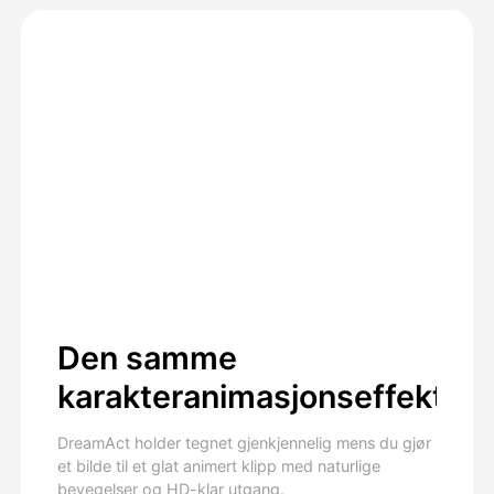
Den samme
karakteranimasjonseffekten
DreamAct holder tegnet gjenkjennelig mens du gjør
et bilde til et glat animert klipp med naturlige
bevegelser og HD-klar utgang.