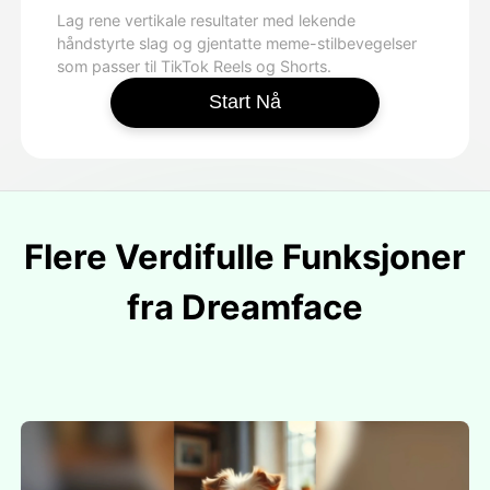
Lag rene vertikale resultater med lekende
håndstyrte slag og gjentatte meme-stilbevegelser
som passer til TikTok Reels og Shorts.
Start Nå
Flere Verdifulle Funksjoner
fra Dreamface