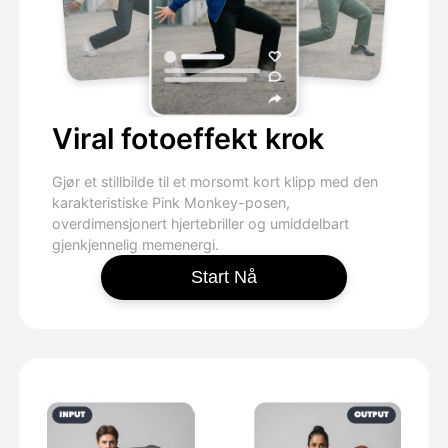
Viral fotoeffekt krok
Gjør et stillbilde til et morsomt kort klipp med den
karakteristiske Pink Monkey-posen,
overdimensjonert hjertebriller og umiddelbart
gjenkjennelig memenergi.
Start Nå