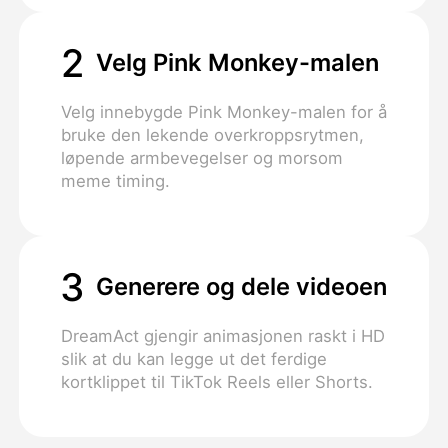
2
Velg Pink Monkey-malen
Velg innebygde Pink Monkey-malen for å
bruke den lekende overkroppsrytmen,
løpende armbevegelser og morsom
meme timing.
3
Generere og dele videoen
DreamAct gjengir animasjonen raskt i HD
slik at du kan legge ut det ferdige
kortklippet til TikTok Reels eller Shorts.