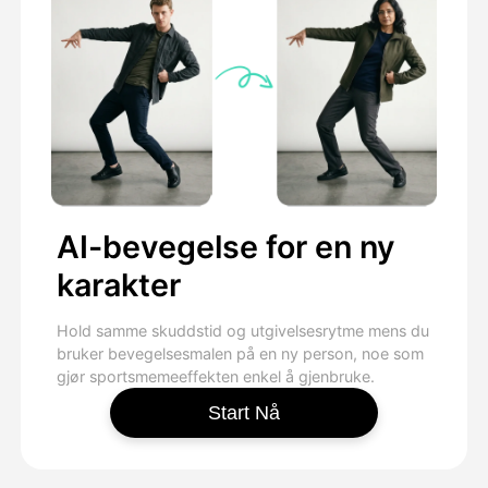
AI-bevegelse for en ny
karakter
Hold samme skuddstid og utgivelsesrytme mens du
bruker bevegelsesmalen på en ny person, noe som
gjør sportsmemeeffekten enkel å gjenbruke.
Start Nå