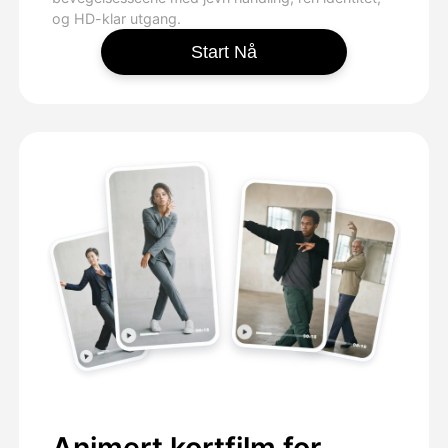
og HD-klar utgang.
Start Nå
Animert kortfilm for