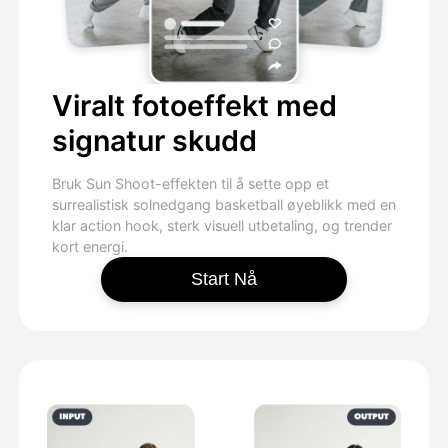
Viralt fotoeffekt med
signatur skudd
Bruk Sun Shoot-effekten til å sette opp et
surrealistisk solnedgang basketball øyeblikk med en
klar action hook, sterk visuell utbetaling, og trender
kort energi.
Start Nå