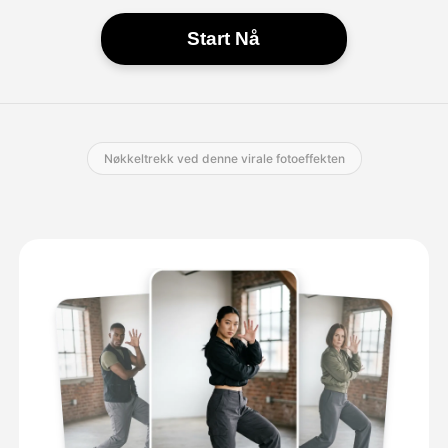
Start Nå
Nøkkeltrekk ved denne virale fotoeffekten