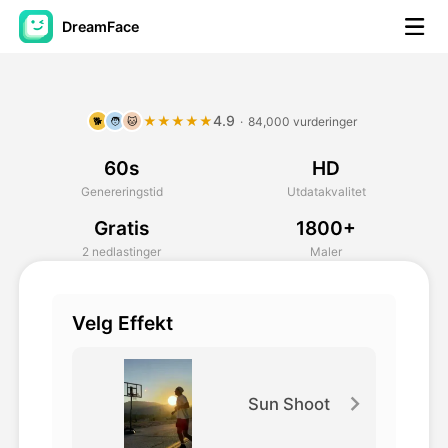
DreamFace
AI-verktøy
4.9
★★★★★
·
84,000 vurderinger
🐕
🧑
🐱
Avatar Video
▼
60s
HD
AI Video
▼
Genereringstid
Utdatakvalitet
Gratis
1800+
Foto
▼
2 nedlastinger
Maler
Andre verktøy
▼
Velg Effekt
Se alle verktøy
Sun Shoot
Maler