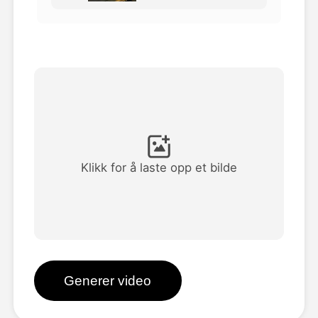
Avatar Video
▼
AI Video
▼
Foto
▼
Andre verktøy
▼
Klikk for å laste opp et bilde
Se alle maler
Galleri
Generer video
Blogg