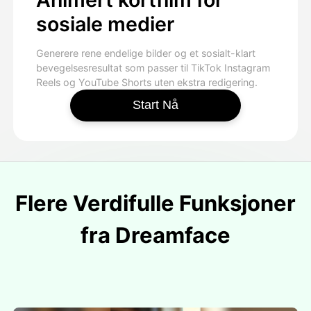
sosiale medier
Generere rene endelige bilder og et sosialt-klart
bevegelsesresultat som passer til TikTok Instagram
Reels og YouTube Shorts uten ekstra redigering.
Start Nå
Flere Verdifulle Funksjoner
fra Dreamface