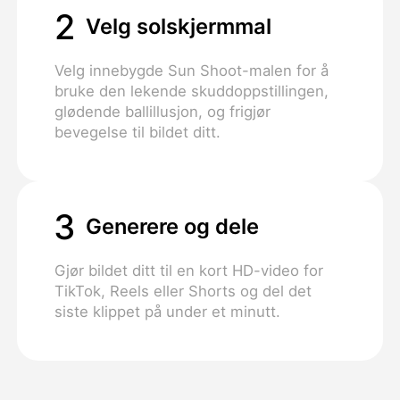
2
Velg solskjermmal
Velg innebygde Sun Shoot-malen for å
bruke den lekende skuddoppstillingen,
glødende ballillusjon, og frigjør
bevegelse til bildet ditt.
3
Generere og dele
Gjør bildet ditt til en kort HD-video for
TikTok, Reels eller Shorts og del det
siste klippet på under et minutt.