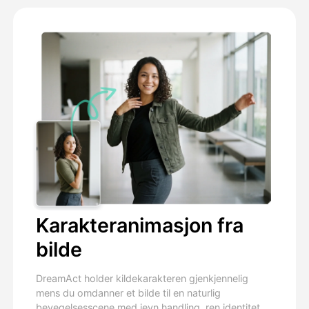
Karakteranimasjon fra
bilde
DreamAct holder kildekarakteren gjenkjennelig
mens du omdanner et bilde til en naturlig
bevegelsesscene med jevn handling, ren identitet,