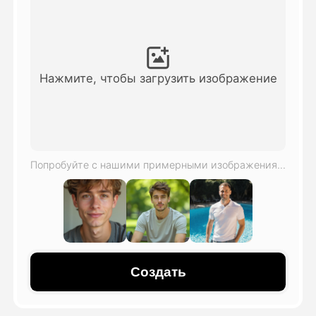
Видео Аватара
▼
Видео
▼
Нажмите, чтобы загрузить изображение
Фото
▼
Другие инструменты
▼
Попробуйте с нашими примерными изображениями
Посмотреть все шаблоны
Галерея
Создать
Блог