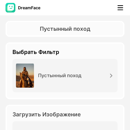
DreamFace
Инструменты ИИ
Пустынный поход
Видео Аватара
▼
Выбрать Фильтр
Видео
▼
Фото
▼
Пустынный поход
Другие инструменты
▼
Посмотреть все инструменты
Загрузить Изображение
Шаблоны