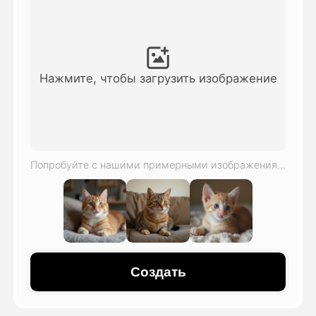
Видео Аватара
▼
Видео
▼
Нажмите, чтобы загрузить изображение
Фото
▼
Другие инструменты
▼
Попробуйте с нашими примерными изображениями
Посмотреть все шаблоны
Галерея
Создать
Блог