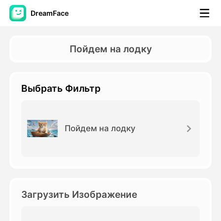
DreamFace
Инструменты ИИ
Пойдем на лодку
Видео Аватара
▼
Выбрать Фильтр
Видео
▼
Фото
▼
Пойдем на лодку
Другие инструменты
▼
Посмотреть все инструменты
Загрузить Изображение
Шаблоны